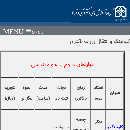
Ski
t
conten
MENU
کلونینگ و انتقال ژن به باکتری
دپارتمان
علوم پایه و مهندسی
استاد
زمان
مهلت
مدت
نحوه
شهریه
عنوان
دوره
برگزاری
ثبت نام
(ساعت)
برگزاری
(ریال)
جمعه
دکتر
کلونینگ و
چهارشنبه