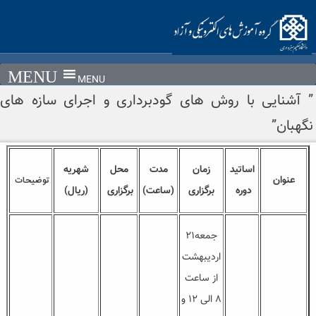
Ski
t
conten
MENU
” آشنایی با روش های گودبرداری و اجرای سازه های
نگهبان”
اساتید
زمان
مدت
محل
شهریه
توضیحات
عنوان
دوره
برگزاری
(ساعت)
برگزاری
(ریال)
جمعه۲۱
اردیبهشت
از ساعت
۸ الی ۱۲ و