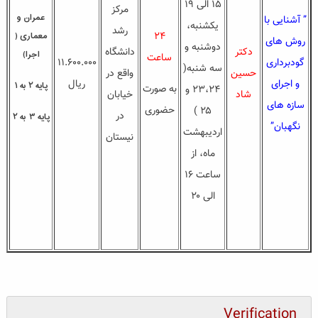
۱۵ الی ۱۹
مرکز
عمران و
” آشنایی با
یکشنبه،
رشد
معماری (
۲۴
روش های
دوشنبه و
دکتر
دانشگاه
اجرا)
ساعت
گودبرداری
۱۱.۶۰۰.۰۰۰
سه شنبه(
حسین
واقع در
و اجرای
ریال
پایه ۲ به ۱
به صورت
۲۳،۲۴ و
شاد
خیابان
سازه های
حضوری
۲۵ )
در
پایه ۳ به ۲
نگهبان”
اردیبهشت
نیستان
ماه، از
ساعت ۱۶
الی ۲۰
Verification