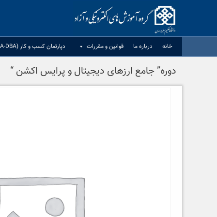
Ski
t
conten
خانه
درباره ما
قوانين و مقررات
دپارتمان کسب و کار (MBA-DBA)
دوره” جامع ارزهای دیجیتال و پرایس اکشن “