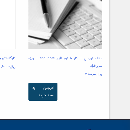
مقاله نويسي – كار با نرم افزار end note – ويژه
کارگاه تئوری
سايرافراد
ریال
۶۰۰,۰۰۰
ریال
۲,۵۰۰,۰۰۰
افزودن به
سبد خرید