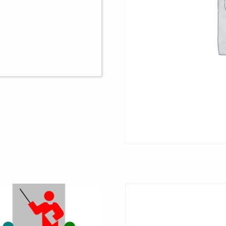
اکشن
“
عدد