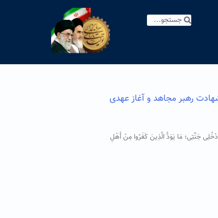
شهادت رهبر مجاهد و آغاز عهدی
ْخُلِی جَنَّتِی؛ مَا یَوَدُّ الَّذِینَ کَفَرُوا مِنْ أَهْلِ