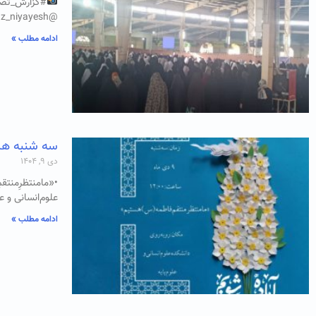
#گزارش_تص
@kanon_namaz_niyayesh
ادامه مطلب »
سه شنبه های م
دی ۹, ۱۴۰۴
•«مامنتظرِمنت
علوم‌انسانی و علوم پایه
ادامه مطلب »