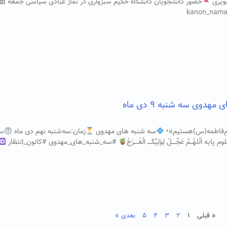
ویری
حضور دانشجویان دانشگاه حکیم سبزواری در نماز عبادی سیاسی جمعه
هدوی سه شنبه ۹ دی ماه
قمِ‌فاطمه(س)هستیم»•
سه شنبه های مهدوی
زمان:سه‌شنبه نهم دی ماه
ساع
 الّلهُــمَّ عَجِّــــلْ لِوَلِیِّکَــــ الْفَــــرَجْ
#سه_شنبه_های_مهدوی #کانون_انتظار
« قبلی
۱
۲
۳
۴
۵
بعدی »