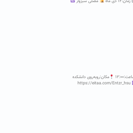
زمان:۱۲ دی ماه
مصلی سبزوار
ت:۱۲:۰۰
مکان:روبه‌روی دانشکده
https://eitaa.com/Entzr_hsu