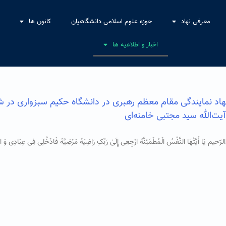
معرفی نهاد
حوزه علوم اسلامی دانشگاهیان
کانون ها
اخبار و اطلاعیه ها
 نهاد نمایندگی مقام معظم رهبری در دانشگاه حکیم سبزواری در 
آیت‌الله سید مجتبی خامنه‌ای
یم یَا أَیَّتُهَا النَّفْسُ الْمُطْمَئِنَّهُ ارْجِعِی إِلَىٰ رَبِّکِ رَاضِیَهً مَرْضِیَّهً فَادْخُلِی فِی عِبَادِی وَ اد