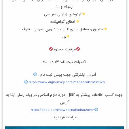
ازدواج و…)
اردوهای زیارتی تفریحی
اعطای گواهینامه
تطبیق و معادل سازی ۱۲ واحد دروس عمومی معارف
و …
ظرفیت محدود
مهلت ثبت نام: ۱۳ دی ماه
آدرس اینترنتی جهت پیش ثبت نام :
https://www.digisurvey.net/u/nahadhakim/8xu7o
جهت کسب اطلاعات بیشتر به کانال حوزه علوم اسلامی در پیام رسان ایتا به
آدرس
https://eitaa.com/howzehnahadsazevar
مراجعه فرمایید.