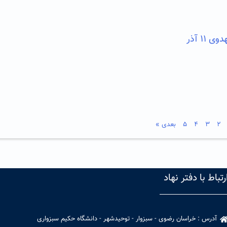
۱۱ آذر
۲
۳
۴
۵
بعدی »
رتباط با دفتر نهاد
آدرس : خراسان رضوی - سبزوار - توحیدشهر - دانشگاه حکیم سبزواری​