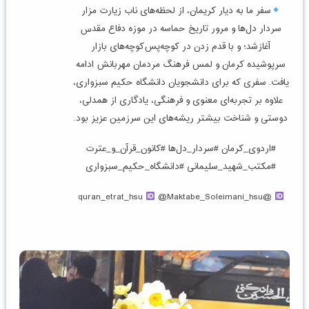
سفر ما به دیار کریمان، از لحظه‌های ناب زیارت مزار
سردار دل‌ها و مرور تاریخ حماسه در موزه دفاع مقدس
آغازشد؛ و با قدم زدن در کوچه‌پس‌کوچه‌های بازار
سرپوشیده کرمان و لمس فرهنگ مردمان مهربانش ادامه
یافت. سفری که برای دانشجویان دانشگاه حکیم سبزواری،
علاوه بر تجربه‌ای معنوی و فرهنگی، یادگاری از همدلی،
دوستی و شناخت بیشتر ریشه‌های این سرزمین عزیز بود.
#اردوی_کرمان #سردار_دل‌ها #کانون_قرآن_و_عترت
#مکتب_شهید_سلیمانی #دانشگاه_حکیم_سبزواری
@Maktabe_Soleimani_hsu
@quran_etrat_hsu