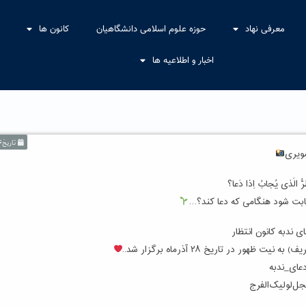
معرفی نهاد
حوزه علوم اسلامی دانشگاهیان
کانون ها
اخبار و اطلاعیه ها
تاریخ۶ دی ۱۴۰۴
ویری
ُّ الَذی یُجابُ اِذا دَعا؟
ت شود هنگامی که دعا کند؟…
ی ندبه کانون انتظار
هور در تاریخ ۲۸ آذرماه برگزار شد..
عای_ندبه
عجل‌لولیک‌الفرج