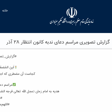
خانه
گزارش تصویری مراسم دعای ندبه کانون انتظار ۲۸ آذر
#گزارش_تص
اَینَ المُضطَر
کجاست آن مضطری که اجاب
مراسم دعا
هدیه به امام زمان (عجل الله تعالی فرجه الشریف) به نیت ظ
#د
#اللهم‌