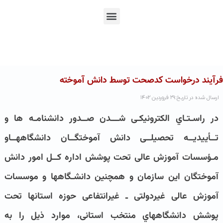
En
Ar
Fr
فرآيند درخواست کدصحت توسط دانش آموخته
ارسال شده در تاریخ:۲۹ فروردین ۱۴۰۲
در راسـتـاي الکترونیکـی شـــدن صــدور دانشنامـه ها و
تــأییدیــه تحصیلــی دانش آموختگــان دانشگاههــاو
مـؤسسات آموزش عالی تحت پوشش اداره کــل امور دانش
آموختگان این سازمان و همچنین دانشـگاهها و موسسات
آموزش عالی غیردولتی ـ غیرانتفاعی حوزه استانها تحت
پوشش دانشگاههاي منتخب استانی، موارد ذیل را به