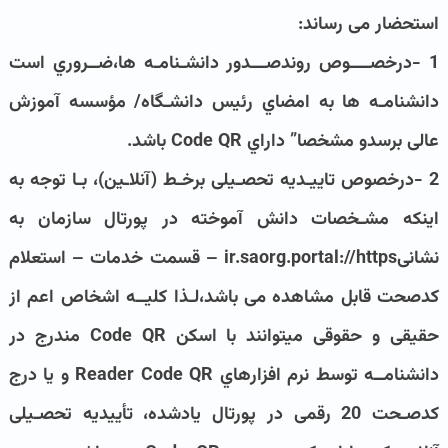
استحضار می رساند:
1 -درخصــــوص روندصـــدور دانشـنامـه ها،ضــروري است
دانشنامـه ها به امضاي رئیس دانشـگاه/ مؤسسه آموزش
عالی برسدو مشخصا” داراي Code QR باشد.
2 -درخصوص تاییـدیه تحصـیلی برخـط (آنلاـین)، بـا توجه به
اینکه مشـخصات دانش آموخته در پورتال سازمان به
نشانیir.saorg.portal://https – قسمت خدمات – استعلام
کدصحت قابل مشاهده می باشد،لـذا کلیــه اشخاص اعم از
حقیقی و حقوقی میتوانند با اسکن Code QR مندرج در
دانشنامــه توسط نرم افزارهاي Reader Code QR و یا درج
کدصـحت 20 رقمی در پورتال یادشده، تأییدیه تحصـیلی