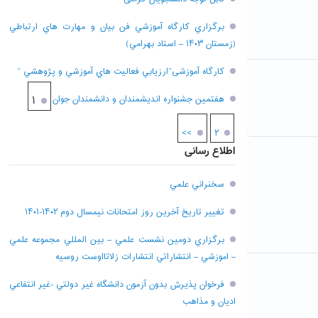
برگزاري کارگاه آموزشي فن بيان و مهارت هاي ارتباطي
(زمستان ۱۴۰۳ – استاد بهرامي)
کارگاه آموزشی”ارزيابي فعاليت هاي آموزشي و پژوهشي “
هفتمين جشنواره انديشمندان و دانشمندان جوان
۱
>>
۲
اطلاع رسانی
سخنراني علمي
تغيير تاريخ آخرين روز امتحانات نيمسال دوم ۱۴۰۲-۱۴۰۱
برگزاري دومين نشست علمي – بين المللي مجموعه علمي
– اموزشي – انتشاراتي انتشارات زلاتااوست روسيه
فرخوان پذيرش بدون آزمون دانشگاه غير دولتي -غير انتفاعي
اديان و مذاهب