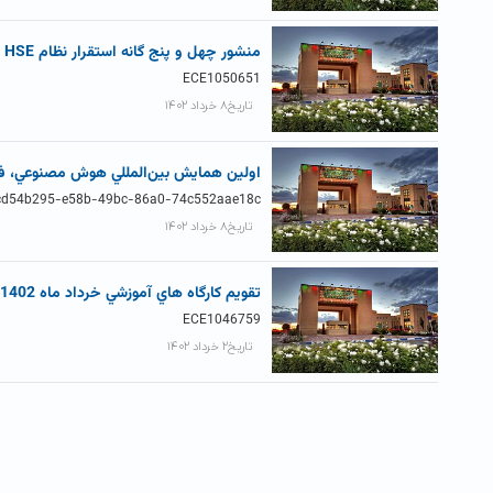
منشور چهل و پنج گانه استقرار نظام HSE در آزمايشگاه ها و کارگاه هاي دانشگاه ها و موسسات آموزش عالي، پژوهشي و فناوري
ECE1050651
تاریخ۸ خرداد ۱۴۰۲
اولين همايش بين‌المللي هوش مصنوعي، ف
cd54b295-e58b-49bc-86a0-74c552aae18c
تاریخ۸ خرداد ۱۴۰۲
تقويم کارگاه هاي آموزشي خرداد ماه 1402 موسسه استنادي و پايش علم و فناوري جهان اسلام (ISC)
ECE1046759
تاریخ۲ خرداد ۱۴۰۲