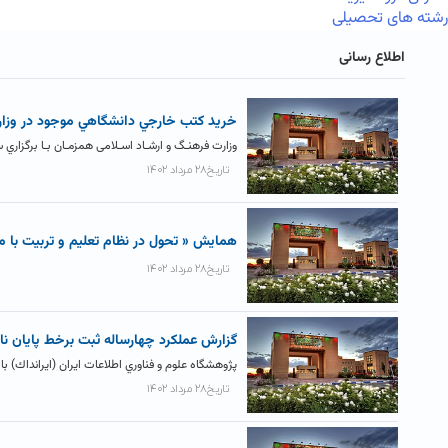
رشته های تحصیلی
اطلاع رسانی
خريد کتب خارجي دانشگاهي موجود در وزار
وزارت فرهنـگ و ارشـاد اسـلامی همزمـان بـا برگزاري سـی وچهـارمین
تاریخ۲۸ مرداد ۱۴۰۲
همايش « تحول در نظام تعليم و تربيت با م
تاریخ۲۸ مرداد ۱۴۰۲
گزارش عملکرد چهارساله ثبت برخط پايان نا
پژوهشگاه علوم و فناوري اطلاعات ایران (ایرانداك) با همکار
تاریخ۲۸ مرداد ۱۴۰۲