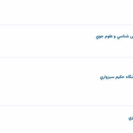
س شناسي و علوم جوي
شگاه حکيم سبزواري
زي