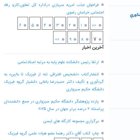
فراخوان جذب امریه سربازی دراداره کل تعاون،کارو رفاه
اجتماعی خراسان رضوی
۶
۵
۴
۳
۲
۱
<<
۷
>>
۹
۸
آخرین اخبار
ارتقا رئیس دانشکده علوم پایه به مرتبه استادتمامی
انتشارکتاب «تشخیص افتراقی تنه: از فیزیک تا بالین» به
گردآوری و تألیف دکتر حمیدرضا باغانی دانشیار گروه فیزیک
دانشگاه حکیم سبزواری
یازده پژوهشگر دانشگاه حکیم سبزواری در جمع دانشمندان
پراستناد ۲ درصد برتر جهان در سال ۲۰۲۵
برگزاری مجموعه کارگاه های ایمنی
چاپ کتاب آقاي دکتر رهنما عضو هیات علمی گروه فیزیک