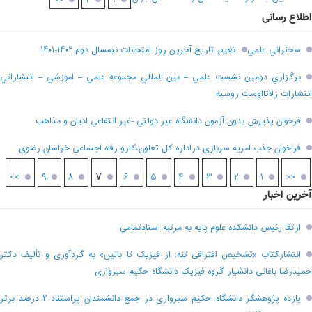
اطلاع رسانی
سخنراني علمي
تغيير تاريخ آخرين روز امتحانات نيمسال دوم ۱۴۰۲-۱۴۰۱
برگزاري دومين نشست علمي – بين المللي مجموعه علمي – اموزشي – انتشاراتي
انتشارات زلاتااوست روسيه
فرخوان پذيرش بدون آزمون دانشگاه غير دولتي -غير انتفاعي اديان و مذاهب
فراخوان جذب امریه سربازی دراداره کل تعاون،کارو رفاه اجتماعی خراسان رضوی
۷
>>
۹
۸
۶
۵
۴
۳
۲
۱
<<
آخرین اخبار
ارتقا رئیس دانشکده علوم پایه به مرتبه استادتمامی
انتشارکتاب «تشخیص افتراقی تنه: از فیزیک تا بالین» به گردآوری و تألیف دکتر
حمیدرضا باغانی دانشیار گروه فیزیک دانشگاه حکیم سبزواری
یازده پژوهشگر دانشگاه حکیم سبزواری در جمع دانشمندان پراستناد ۲ درصد برتر