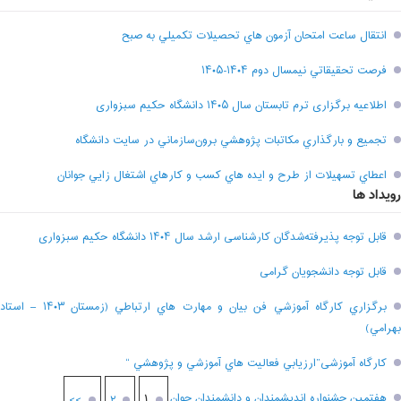
انتقال ساعت امتحان آزمون هاي تحصيلات تکميلي به صبح
فرصت تحقيقاتي نیمسال دوم ۱۴۰۴-۱۴۰۵
اطلاعیه برگزاری ترم تابستان سال ۱۴۰۵ دانشگاه حکیم سبزواری
تجميع و بارگذاري مکاتبات پژوهشي برون‌سازماني در سايت دانشگاه
اعطاي تسهيلات از طرح و ايده هاي کسب و کارهاي اشتغال زايي جوانان
رویداد ها
قابل توجه پذیرفته‌شدگان کارشناسی ارشد سال ۱۴۰۴ دانشگاه حکیم سبزواری
قابل توجه دانشجویان گرامی
برگزاري کارگاه آموزشي فن بيان و مهارت هاي ارتباطي (زمستان ۱۴۰۳ – استاد
بهرامي)
کارگاه آموزشی”ارزيابي فعاليت هاي آموزشي و پژوهشي “
هفتمين جشنواره انديشمندان و دانشمندان جوان
۱
>>
۲