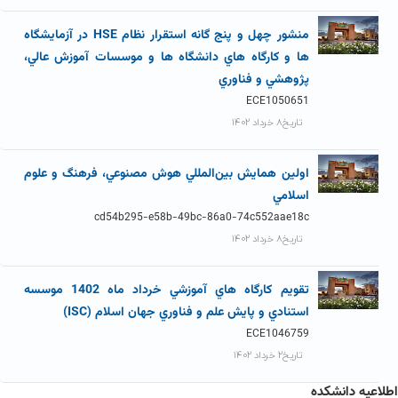
منشور چهل و پنج گانه استقرار نظام HSE در آزمايشگاه
ها و کارگاه هاي دانشگاه ها و موسسات آموزش عالي،
پژوهشي و فناوري
ECE1050651
تاریخ۸ خرداد ۱۴۰۲
اولين همايش بين‌المللي هوش مصنوعي، فرهنگ و علوم
اسلامي
cd54b295-e58b-49bc-86a0-74c552aae18c
تاریخ۸ خرداد ۱۴۰۲
تقويم کارگاه هاي آموزشي خرداد ماه 1402 موسسه
استنادي و پايش علم و فناوري جهان اسلام (ISC)
ECE1046759
تاریخ۲ خرداد ۱۴۰۲
اطلاعیه دانشکده