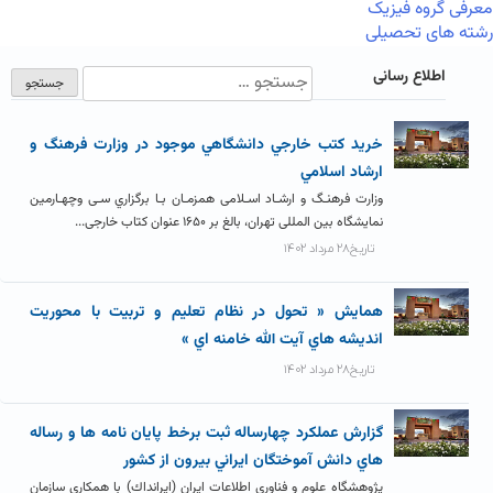
معرفی گروه فیزیک
رشته های تحصیلی
اطلاع رسانی
خريد کتب خارجي دانشگاهي موجود در وزارت فرهنگ و
ارشاد اسلامي
وزارت فرهنـگ و ارشـاد اسـلامی همزمـان بـا برگزاري سـی وچهـارمین
نمایشگاه بین المللی تهران، بالغ بر ۱۶۵۰ عنوان کتاب خارجی...
تاریخ۲۸ مرداد ۱۴۰۲
همايش « تحول در نظام تعليم و تربيت با محوريت
انديشه هاي آيت الله خامنه اي »
تاریخ۲۸ مرداد ۱۴۰۲
گزارش عملکرد چهارساله ثبت برخط پايان نامه ها و رساله
هاي دانش آموختگان ايراني بيرون از کشور
پژوهشگاه علوم و فناوري اطلاعات ایران (ایرانداك) با همکاري سازمان