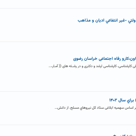
لتي -غير انتفاعي اديان و مذاهب
اون،کارو رفاه اجتماعی خراسان رضوی
 کارشناسی، کارشناسی ارشد و دکتری و در رشـته های (( آمـار،...
اي سال ۱۴۰۲
د بر اساس سهمیه ابلاغی ستاد کل نیروهاي مسلح، از دانش...