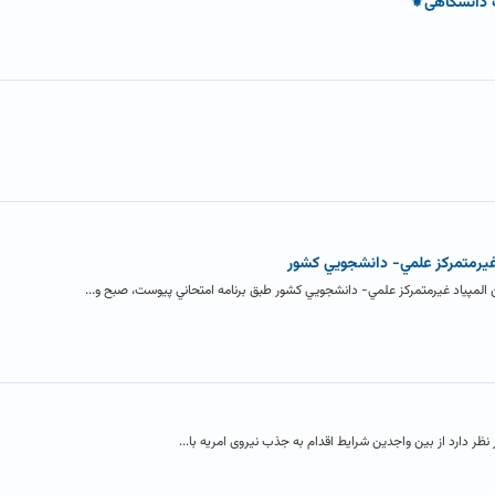
ک دانشگاهی⚜
غيرمتمركز علمي- دانشجويي كشور
المپياد غيرمتمركز علمي- دانشجويي كشور طبق برنامه امتحاني پيوست، صبح و...
 نظر دارد از بین واجدین شرایط اقدام به جذب نیروی امریه با...