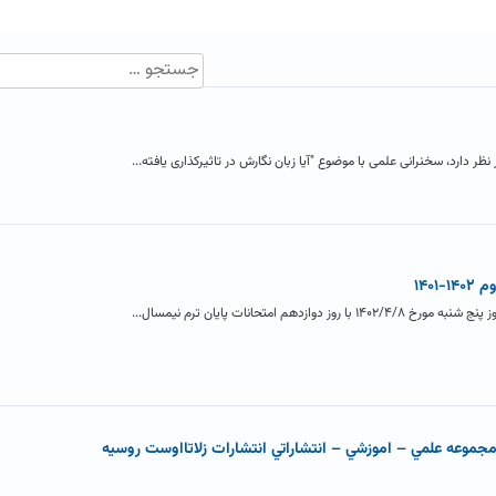
نظر دارد، سخنرانی علمی با موضوع "آیا زبان نگارش در تاثیرکذاری یافته...
۱۴۰
 امتحانات پایان ترم نیمسال...
جموعه علمي – اموزشي – انتشاراتي انتشارات زلاتااوست روسيه