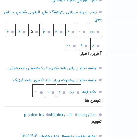
دوره آموزشي اخلاق حرفه اي
جذب امريه سربازي پژوهشگاه ملي اقيانوس شناسي و علوم
جوي
۵
۷
۶
۴
۳
۲
۱
<<
>>
۹
۸
آخرین اخبار
جلسه دفاع از پایان نامه دکتری دو دانشجوی رشته شیمی
جلسه دفاع از پیشنهاده پایان نامه دکتری رشته فیزیک
حکم ابقاء
۳
۲
۱
<<
انجمن ها
physics link
chemistry link
biology link
تقویم
تقویم تحصیلی نیمسال دوم تحصیلی ۱۴۰۴-۱۴۰۳