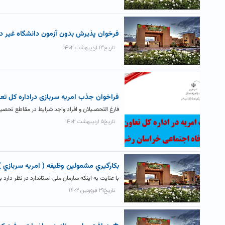
فرخوان پذيرش بدون آزمون دانشگاه غير دو
تاریخ۱۳ اردیبهشت ۱۴۰۲
فراخوان جذب امریه سربازی دراداره کل تع
فارغ التحصـیلان و افراد واجد شرایط در مقاطع تحصیلی
تاریخ۵ اردیبهشت ۱۴۰۲
بکارگيري مشمولين وظيفه ( امريه سربازي ) بر
با عنایت به اینکه سازمان ملی استاندارد در نظر دار
تاریخ۲۹ فروردین ۱۴۰۲