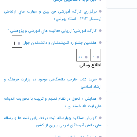
برگزاري کارگاه آموزشي فن بيان و مهارت هاي ارتباطي
(زمستان ۱۴۰۳ – استاد بهرامي)
کارگاه آموزشی”ارزيابي فعاليت هاي آموزشي و پژوهشي “
هفتمين جشنواره انديشمندان و دانشمندان جوان
۱
>>
۲
اطلاع رسانی
خريد کتب خارجي دانشگاهي موجود در وزارت فرهنگ و
ارشاد اسلامي
همايش « تحول در نظام تعليم و تربيت با محوريت انديشه
هاي آيت الله خامنه اي »
گزارش عملکرد چهارساله ثبت برخط پايان نامه ها و رساله
هاي دانش آموختگان ايراني بيرون از کشور