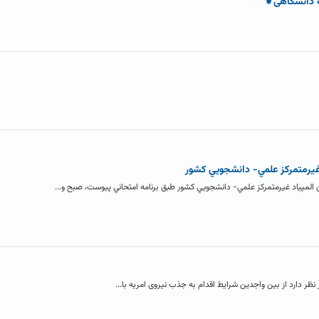
ک دانشگاهی⚜
غيرمتمركز علمي- دانشجويي كشور
المپياد غيرمتمركز علمي- دانشجويي كشور طبق برنامه امتحاني پيوست، صبح و...
 نظر دارد از بین واجدین شرایط اقدام به جذب نیروی امریه با...