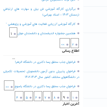
برگزاري کارگاه آموزشي فن بيان و مهارت هاي ارتباطي
(زمستان ۱۴۰۳ – استاد بهرامي)
کارگاه آموزشی”ارزيابي فعاليت هاي آموزشي و پژوهشي “
هفتمين جشنواره انديشمندان و دانشمندان جوان
۱
>>
۲
اطلاع رسانی
...
فراخوان جذب محقق پسا دکتری در دانشگاه الزهرا
فراخوان پذیرش بدون آزمون دانشجویان تحصیلات تکمیلی
در دانشگاههای مختلف کشور سال ۱۴۰۳-۱۴۰۲
فراخوان جذب محقق پسا دکتری در دانشگاه یاسوج
<<
۹
۴
۵
۶
۷
۸
۱
آخرین اخبار