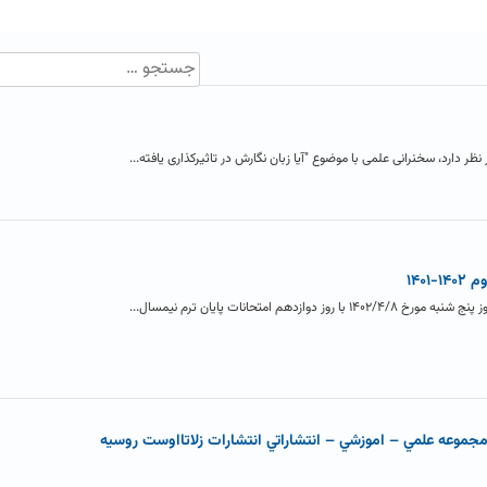
نظر دارد، سخنرانی علمی با موضوع "آیا زبان نگارش در تاثیرکذاری یافته...
۱۴۰
 امتحانات پایان ترم نیمسال...
جموعه علمي – اموزشي – انتشاراتي انتشارات زلاتااوست روسيه