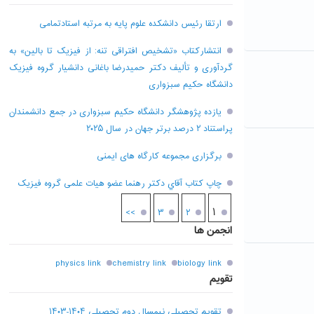
ارتقا رئیس دانشکده علوم پایه به مرتبه استادتمامی
انتشارکتاب «تشخیص افتراقی تنه: از فیزیک تا بالین» به
گردآوری و تألیف دکتر حمیدرضا باغانی دانشیار گروه فیزیک
دانشگاه حکیم سبزواری
یازده پژوهشگر دانشگاه حکیم سبزواری در جمع دانشمندان
پراستناد ۲ درصد برتر جهان در سال ۲۰۲۵
برگزاری مجموعه کارگاه های ایمنی
چاپ کتاب آقاي دکتر رهنما عضو هیات علمی گروه فیزیک
۱
>>
۳
۲
انجمن ها
physics link
chemistry link
biology link
تقویم
تقویم تحصیلی نیمسال دوم تحصیلی ۱۴۰۴-۱۴۰۳