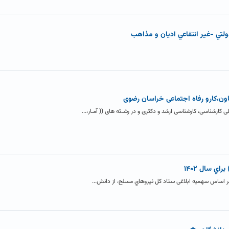
لتي -غير انتفاعي اديان و مذاهب
اون،کارو رفاه اجتماعی خراسان رضوی
 کارشناسی، کارشناسی ارشد و دکتری و در رشـته های (( آمـار،...
اي سال ۱۴۰۲
د بر اساس سهمیه ابلاغی ستاد کل نیروهاي مسلح، از دانش...