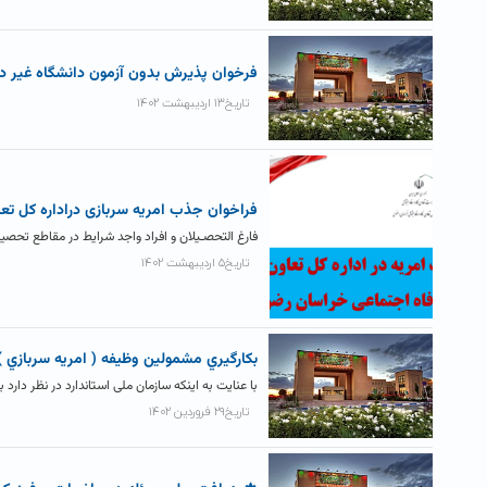
فرخوان پذيرش بدون آزمون دانشگاه غير دو
تاریخ۱۳ اردیبهشت ۱۴۰۲
فراخوان جذب امریه سربازی دراداره کل تع
فارغ التحصـیلان و افراد واجد شرایط در مقاطع تحصیلی
تاریخ۵ اردیبهشت ۱۴۰۲
بکارگيري مشمولين وظيفه ( امريه سربازي ) بر
با عنایت به اینکه سازمان ملی استاندارد در نظر دار
تاریخ۲۹ فروردین ۱۴۰۲