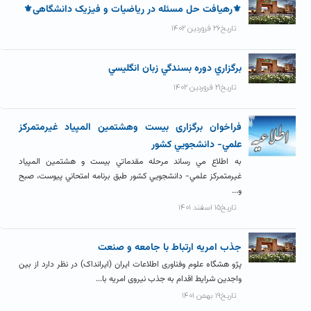
⚜رهیافت حل مسئله در ریاضیات و فیزیک دانشگاهی⚜
تاریخ۲۶ فروردین ۱۴۰۲
برگزاري دوره بسندگي زبان انگليسي
تاریخ۲۱ فروردین ۱۴۰۲
فراخوان برگزاری بيست وهشتمين المپياد غيرمتمركز
علمي- دانشجويي كشور
به اطلاع مي رساند مرحله مقدماتي بيست و هشتمين المپياد
غيرمتمركز علمي- دانشجويي كشور طبق برنامه امتحاني پيوست، صبح
و...
تاریخ۱۵ اسفند ۱۴۰۱
جذب امریه ارتباط با جامعه و صنعت
پژو هشگاه علوم وفناوری اطلاعات ایران (ایرانداک) در نظر دارد از بین
واجدین شرایط اقدام به جذب نیروی امریه با...
تاریخ۱۹ بهمن ۱۴۰۱