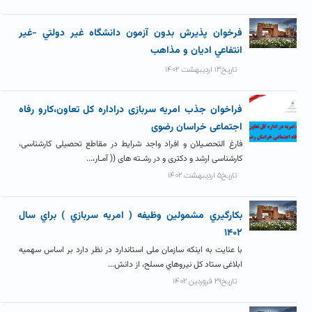
فرخوان پذيرش بدون آزمون دانشگاه غير دولتي -غير
انتفاعي اديان و مذاهب
تاریخ۱۳ اردیبهشت ۱۴۰۲
فراخوان جذب امریه سربازی دراداره کل تعاون،کارو رفاه
اجتماعی خراسان رضوی
فارغ التحصـیلان و افراد واجد شرایط در مقاطع تحصیلی کارشناسی،
کارشناسی ارشد و دکتری و در رشـته های (( آمـار،...
تاریخ۵ اردیبهشت ۱۴۰۲
بکارگيري مشمولين وظيفه ( امريه سربازي ) براي سال
۱۴۰۲
با عنایت به اینکه سازمان ملی استاندارد در نظر دارد بر اساس سهمیه
ابلاغی ستاد کل نیروهاي مسلح، از دانش...
تاریخ۲۹ فروردین ۱۴۰۲