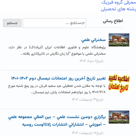
معرفی گروه فیزیک
رشته های تحصیلی
اطلاع رسانی
سخنراني علمي
پژوهشگاه علوم و فناوری اطلاعات ایران (ایرانداک) در نظر دارد،
سخنرانی علمی با موضوع "آیا زبان نگارش در تاثیرکذاری یافته...
تاریخ۲ خرداد ۱۴۰۲
تغيير تاريخ آخرين روز امتحانات نيمسال دوم ۱۴۰۲-۱۴۰۱
با توجه به مقارن شدن تعطیلی عید سعید قربان در روز پنج شنبه مورخ
۱۴۰۲/۴/۸ با روز دوازدهم امتحانات پایان ترم نیمسال...
تاریخ۳۱ اردیبهشت ۱۴۰۲
برگزاري دومين نشست علمي – بين المللي مجموعه علمي
– اموزشي – انتشاراتي انتشارات زلاتااوست روسيه
تاریخ۱۷ اردیبهشت ۱۴۰۲