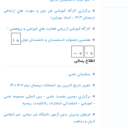
برگزاري کارگاه آموزشي فن بيان و مهارت هاي ارتباطي
(زمستان ۱۴۰۳ – استاد بهرامي)
کارگاه آموزشی”ارزيابي فعاليت هاي آموزشي و پژوهشي “
هفتمين جشنواره انديشمندان و دانشمندان جوان
۱
>>
۲
اطلاع رسانی
سخنراني علمي
تغيير تاريخ آخرين روز امتحانات نيمسال دوم ۱۴۰۲-۱۴۰۱
برگزاري دومين نشست علمي – بين المللي مجموعه علمي
– اموزشي – انتشاراتي انتشارات زلاتااوست روسيه
فرخوان پذيرش بدون آزمون دانشگاه غير دولتي -غير انتفاعي
اديان و مذاهب