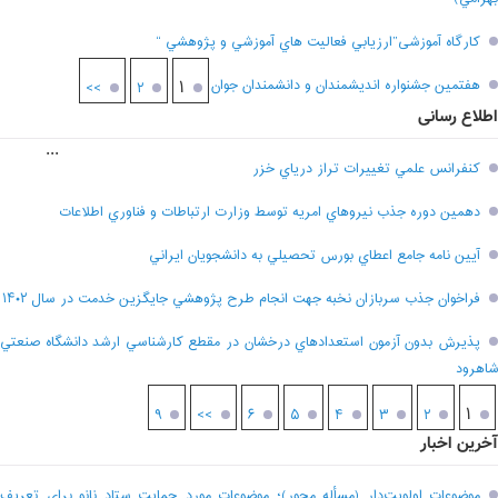
کارگاه آموزشی”ارزيابي فعاليت هاي آموزشي و پژوهشي “
هفتمين جشنواره انديشمندان و دانشمندان جوان
۱
>>
۲
اطلاع رسانی
...
کنفرانس علمي تغييرات تراز درياي خزر
دهمين دوره جذب نيروهاي امريه توسط وزارت ارتباطات و فناوري اطلاعات
آيين نامه جامع اعطاي بورس تحصيلي به دانشجويان ايراني
فراخوان جذب سربازان نخبه جهت انجام طرح پژوهشي جايگزين خدمت در سال ۱۴۰۲
پذيرش بدون آزمون استعدادهاي درخشان در مقطع کارشناسي ارشد دانشگاه صنعتي
شاهرود
۱
۹
>>
۶
۵
۴
۳
۲
آخرین اخبار
موضوعات اولویت‌دار (مسأله محور)؛ موضوعات مورد حمایت ستاد نانو برای تعریف