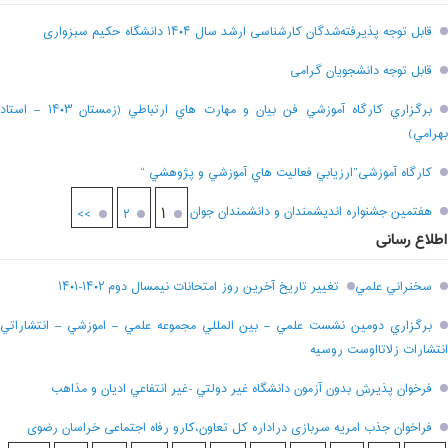
قابل توجه پذیرفته‌شدگان کارشناسی ارشد سال ۱۴۰۴ دانشگاه حکیم سبزواری
قابل توجه دانشجویان گرامی
برگزاري کارگاه آموزشي فن بيان و مهارت هاي ارتباطي (زمستان ۱۴۰۳ – استاد
بهرامي)
کارگاه آموزشی”ارزيابي فعاليت هاي آموزشي و پژوهشي “
هفتمين جشنواره انديشمندان و دانشمندان جوان
۱
>>
۲
اطلاع رسانی
سخنراني علمي
تغيير تاريخ آخرين روز امتحانات نيمسال دوم ۱۴۰۲-۱۴۰۱
برگزاري دومين نشست علمي – بين المللي مجموعه علمي – اموزشي – انتشاراتي
انتشارات زلاتااوست روسيه
فرخوان پذيرش بدون آزمون دانشگاه غير دولتي -غير انتفاعي اديان و مذاهب
فراخوان جذب امریه سربازی دراداره کل تعاون،کارو رفاه اجتماعی خراسان رضوی