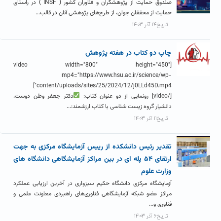
صندوق حمایت از پژوهشگران و فناوران کشور ( INSF ) در راستای
حمایت از محققان جوان، از طرح‌های پژوهشی آنان در قالب...
تاریخ۱۴ آذر ۱۴۰۳
چاپ دو کتاب در هفته پژوهش
[video width="800" height="450"
mp4="https://www.hsu.ac.ir/science/wp-
content/uploads/sites/25/2024/12/j0LLd45D.mp4"]
[/video] رونمایی از دو عنوان کتاب:
دکتر جعفر وطن دوست،
دانشیار گروه زیست شناسی با کتاب ارزشمند:...
تاریخ۱۱ آذر ۱۴۰۳
تقدیر رئیس دانشکده از رییس آزمایشگاه مرکزی به جهت
ارتقای ۵۴ پله ای در بین مراکز آزمایشگاهی دانشگاه های
وزارت علوم
آزمایشگاه مرکزی دانشگاه حکیم سبزواری در آخرین ارزیابی عملکرد
مراکز عضو شبکه آزمایشگاهی فناوری‌های راهبردی معاونت علمی و
فناوری و...
تاریخ۶ آذر ۱۴۰۳