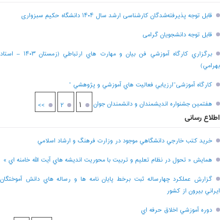
قابل توجه پذیرفته‌شدگان کارشناسی ارشد سال ۱۴۰۴ دانشگاه حکیم سبزواری
قابل توجه دانشجویان گرامی
برگزاري کارگاه آموزشي فن بيان و مهارت هاي ارتباطي (زمستان ۱۴۰۳ – استاد
بهرامي)
کارگاه آموزشی”ارزيابي فعاليت هاي آموزشي و پژوهشي “
هفتمين جشنواره انديشمندان و دانشمندان جوان
۱
>>
۲
اطلاع رسانی
خريد کتب خارجي دانشگاهي موجود در وزارت فرهنگ و ارشاد اسلامي
همايش « تحول در نظام تعليم و تربيت با محوريت انديشه هاي آيت الله خامنه اي »
گزارش عملکرد چهارساله ثبت برخط پايان نامه ها و رساله هاي دانش آموختگان
ايراني بيرون از کشور
دوره آموزشي اخلاق حرفه اي