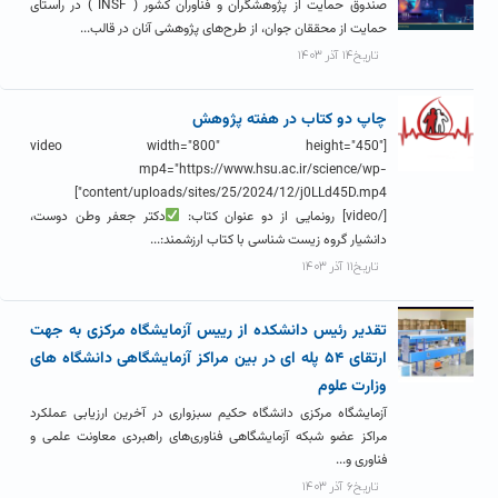
صندوق حمایت از پژوهشگران و فناوران کشور ( INSF ) در راستای
حمایت از محققان جوان، از طرح‌های پژوهشی آنان در قالب...
تاریخ۱۴ آذر ۱۴۰۳
چاپ دو کتاب در هفته پژوهش
[video width="800" height="450"
mp4="https://www.hsu.ac.ir/science/wp-
content/uploads/sites/25/2024/12/j0LLd45D.mp4"]
[/video] رونمایی از دو عنوان کتاب:
دکتر جعفر وطن دوست،
دانشیار گروه زیست شناسی با کتاب ارزشمند:...
تاریخ۱۱ آذر ۱۴۰۳
تقدیر رئیس دانشکده از رییس آزمایشگاه مرکزی به جهت
ارتقای ۵۴ پله ای در بین مراکز آزمایشگاهی دانشگاه های
وزارت علوم
آزمایشگاه مرکزی دانشگاه حکیم سبزواری در آخرین ارزیابی عملکرد
مراکز عضو شبکه آزمایشگاهی فناوری‌های راهبردی معاونت علمی و
فناوری و...
تاریخ۶ آذر ۱۴۰۳