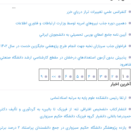
...
کنفرانس علمي تغييرات تراز درياي خزر
دهمين دوره جذب نيروهاي امريه توسط وزارت ارتباطات و فناوري اطلاعات
آيين نامه جامع اعطاي بورس تحصيلي به دانشجويان ايراني
فراخوان جذب سربازان نخبه جهت انجام طرح پژوهشي جايگزين خدمت در سال ۱۴۰۲
پذيرش بدون آزمون استعدادهاي درخشان در مقطع کارشناسي ارشد دانشگاه صنعتي
شاهرود
۱
۹
>>
۶
۵
۴
۳
۲
آخرین اخبار
ارتقا رئیس دانشکده علوم پایه به مرتبه استادتمامی
انتشارکتاب «تشخیص افتراقی تنه: از فیزیک تا بالین» به گردآوری و تألیف دکتر
حمیدرضا باغانی دانشیار گروه فیزیک دانشگاه حکیم سبزواری
یازده پژوهشگر دانشگاه حکیم سبزواری در جمع دانشمندان پراستناد ۲ درصد برتر