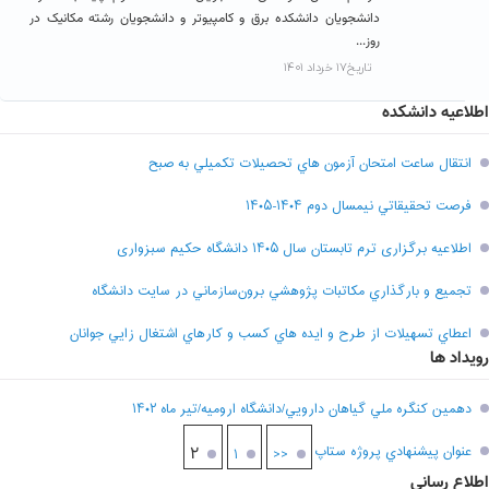
دانشجویان دانشکده برق و کامپیوتر و دانشجویان رشته مکانیک در
روز...
تاریخ۱۷ خرداد ۱۴۰۱
اطلاعیه دانشکده
انتقال ساعت امتحان آزمون هاي تحصيلات تکميلي به صبح
فرصت تحقيقاتي نیمسال دوم ۱۴۰۴-۱۴۰۵
اطلاعیه برگزاری ترم تابستان سال ۱۴۰۵ دانشگاه حکیم سبزواری
تجميع و بارگذاري مکاتبات پژوهشي برون‌سازماني در سايت دانشگاه
اعطاي تسهيلات از طرح و ايده هاي کسب و کارهاي اشتغال زايي جوانان
رویداد ها
دهمين کنگره ملي گياهان دارويي/دانشگاه اروميه/تير ماه ۱۴۰۲
عنوان پيشنهادي پروژه ستاپ
۲
۱
<<
اطلاع رسانی