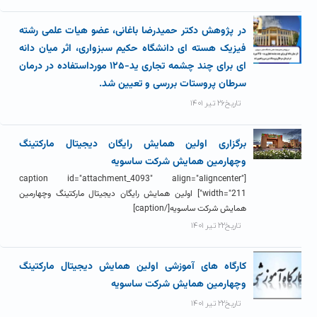
در پژوهش دکتر حمیدرضا باغانی، عضو هیات علمی رشته
فیزیک هسته ای دانشگاه حکیم سبزواری، اثر میان دانه
ای برای چند چشمه تجاری ید-۱۲۵ مورداستفاده در درمان
سرطان پروستات بررسی و تعیین شد.
تاریخ۲۶ تیر ۱۴۰۱
برگزاری اولین همایش رایگان دیجیتال مارکتینگ
وچهارمین همایش شرکت ساسویه
[caption id="attachment_4093" align="aligncenter"
width="211"] اولین همایش رایگان دیجیتال مارکتینگ وچهارمین
همایش شرکت ساسویه[/caption]
تاریخ۲۲ تیر ۱۴۰۱
کارگاه های آموزشی اولین همایش دیجیتال مارکتینگ
وچهارمین همایش شرکت ساسویه
تاریخ۲۲ تیر ۱۴۰۱