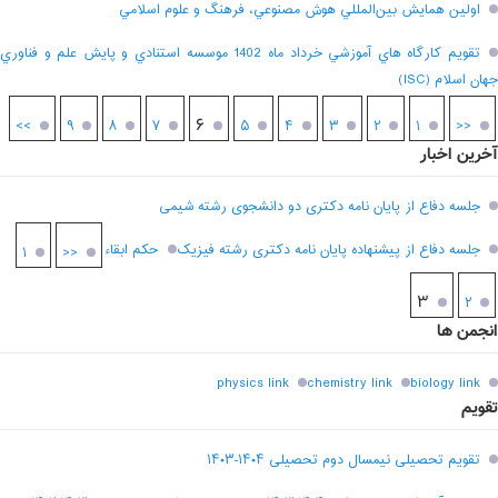
اولين همايش بين‌المللي هوش مصنوعي، فرهنگ و علوم اسلامي
تقويم کارگاه هاي آموزشي خرداد ماه 1402 موسسه استنادي و پايش علم و فناوري
جهان اسلام (ISC)
۶
>>
۹
۸
۷
۵
۴
۳
۲
۱
<<
آخرین اخبار
جلسه دفاع از پایان نامه دکتری دو دانشجوی رشته شیمی
جلسه دفاع از پیشنهاده پایان نامه دکتری رشته فیزیک
حکم ابقاء
۱
<<
۳
۲
انجمن ها
physics link
chemistry link
biology link
تقویم
تقویم تحصیلی نیمسال دوم تحصیلی ۱۴۰۴-۱۴۰۳