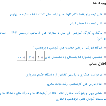
رویداد ها
قابل توجه پذیرفته‌شدگان کارشناسی ارشد سال ۱۴۰۴ دانشگاه حکیم سبزواری
قابل توجه دانشجویان گرامی
برگزاري کارگاه آموزشي فن بيان و مهارت هاي ارتباطي (زمستان ۱۴۰۳ – استاد
بهرامي)
کارگاه آموزشی”ارزيابي فعاليت هاي آموزشي و پژوهشي “
هفتمين جشنواره انديشمندان و دانشمندان جوان
۱
>>
۲
اطلاع رسانی
درخواست همکاري و پذيرش کارآموز از دانشگاه حکيم سبزواري
اعلام بورس هاي کارشناسي ارشد دولت مالزي
منشور چهل و پنج گانه استقرار نظام HSE در آزمايشگاه ها و کارگاه هاي دانشگاه ها و
موسسات آموزش عالي، پژوهشي و فناوري