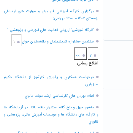
برگزاري کارگاه آموزشي فن بيان و مهارت هاي ارتباطي
(زمستان ۱۴۰۳ – استاد بهرامي)
کارگاه آموزشی”ارزيابي فعاليت هاي آموزشي و پژوهشي “
هفتمين جشنواره انديشمندان و دانشمندان جوان
۱
>>
۲
اطلاع رسانی
درخواست همکاري و پذيرش کارآموز از دانشگاه حکيم
سبزواري
اعلام بورس هاي کارشناسي ارشد دولت مالزي
منشور چهل و پنج گانه استقرار نظام HSE در آزمايشگاه ها
و کارگاه هاي دانشگاه ها و موسسات آموزش عالي، پژوهشي و
فناوري