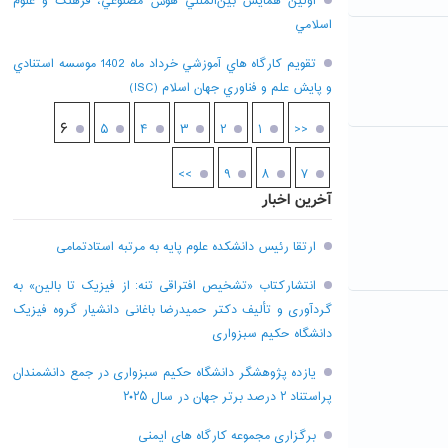
اولين همايش بين‌المللي هوش مصنوعي، فرهنگ و علوم
اسلامي
تقويم کارگاه هاي آموزشي خرداد ماه 1402 موسسه استنادي
و پايش علم و فناوري جهان اسلام (ISC)
۶
۵
۴
۳
۲
۱
<<
>>
۹
۸
۷
آخرین اخبار
ارتقا رئیس دانشکده علوم پایه به مرتبه استادتمامی
انتشارکتاب «تشخیص افتراقی تنه: از فیزیک تا بالین» به
گردآوری و تألیف دکتر حمیدرضا باغانی دانشیار گروه فیزیک
دانشگاه حکیم سبزواری
یازده پژوهشگر دانشگاه حکیم سبزواری در جمع دانشمندان
پراستناد ۲ درصد برتر جهان در سال ۲۰۲۵
برگزاری مجموعه کارگاه های ایمنی