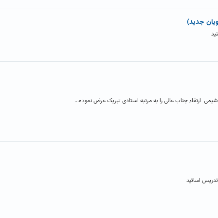
ویان جدید)
ید
می ارتقاء جناب عالی را به مرتبه استادی تبریک عرض نموده...
تدریس اساتید