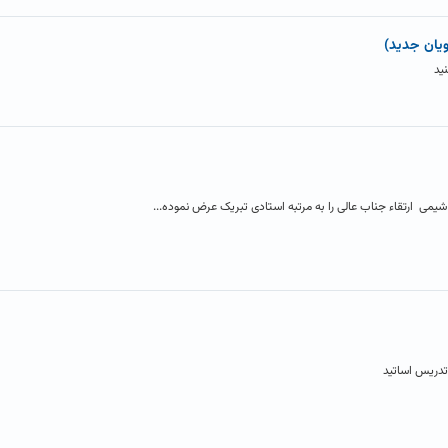
ویان جدید)
ید
می ارتقاء جناب عالی را به مرتبه استادی تبریک عرض نموده...
تدریس اساتید