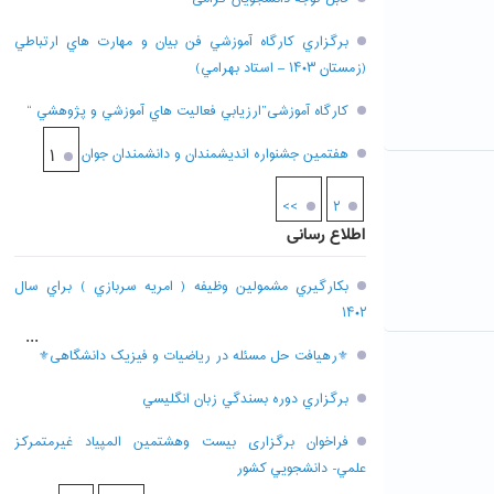
برگزاري کارگاه آموزشي فن بيان و مهارت هاي ارتباطي
(زمستان ۱۴۰۳ – استاد بهرامي)
کارگاه آموزشی”ارزيابي فعاليت هاي آموزشي و پژوهشي “
هفتمين جشنواره انديشمندان و دانشمندان جوان
۱
>>
۲
اطلاع رسانی
بکارگيري مشمولين وظيفه ( امريه سربازي ) براي سال
۱۴۰۲
...
⚜رهیافت حل مسئله در ریاضیات و فیزیک دانشگاهی⚜
برگزاري دوره بسندگي زبان انگليسي
فراخوان برگزاری بيست وهشتمين المپياد غيرمتمركز
علمي- دانشجويي كشور