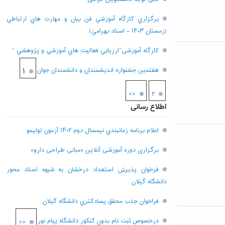
برگزاري کارگاه آموزشي فن بيان و مهارت هاي ارتباطي
(زمستان ۱۴۰۳ – استاد بهرامي)
کارگاه آموزشی”ارزيابي فعاليت هاي آموزشي و پژوهشي “
هفتمين جشنواره انديشمندان و دانشمندان جوان
۱
>>
۲
اطلاع رسانی
اعلام برنامه زمانبندي نيمسال دوم ۱۴۰۲ آزمون توليمو
برگزاری دوره آموزشی آنلاین «مبانی طراحی دارو»
فرخوان پذيرش استعداد درخشان به شيوه استاد محور
دانشگاه گيلان
فراخوان جذب محقق پسادکتري دانشگاه گيلان
درخصوص ثبت نام بدون کنکور دانشگاه پیام نور
<<