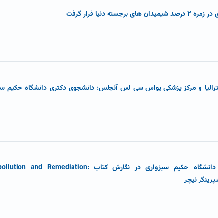
ه دنیا قرار گرفت
سترالیا و مرکز پزشکی یواس سی لس آنجلس: دانشجوی دکتری دانشگاه حکیم سبز
همکاری بین المللی عضو هیات علمی دانشگاه حکیم سبزواری در نگارش کتاب Remediation