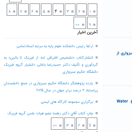
۴
۸
۷
۶
۵
۳
۲
۱
>>
۹
آخرین اخبار
ارتقا رئیس دانشکده علوم پایه به مرتبه استادتمامی
واری از
انتشارکتاب «تشخیص افتراقی تنه: از فیزیک تا بالین» به
گردآوری و تألیف دکتر حمیدرضا باغانی دانشیار گروه فیزیک
دانشگاه حکیم سبزواری
یازده پژوهشگر دانشگاه حکیم سبزواری در جمع دانشمندان
پراستناد ۲ درصد برتر جهان در سال ۲۰۲۵
Water pollution and :
برگزاری مجموعه کارگاه های ایمنی
چاپ کتاب آقاي دکتر رهنما عضو هیات علمی گروه فیزیک
۱
>>
۳
۲