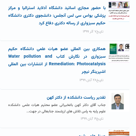
با حضور مجازی اساتید دانشگاه آدلاید استرالیا و مرکز
پزشکی یواس سی لس آنجلس: دانشجوی دکتری دانشگاه
حکیم سبزواری از رساله دکتری دفاع کرد
تاریخ۷ آذر ۱۳۹۹
همکاری بین المللی عضو هیات علمی دانشگاه حکیم
سبزواری در نگارش کتاب Water pollution and
Remediation: Photocatalysis از انتشارات بین المللی
اشپرینگر نیچر
تاریخ۲۸ آبان ۱۳۹۹
تقدیر ریاست دانشکده از دکتر کهن
جناب آقای دکتر کهن باغخیراتی عضو محترم هیات علمی دانشکده
علوم پایه به پاس تلاش های ارزشمند جنابعالی در جهت...
تاریخ۱۹ آبان ۱۳۹۹