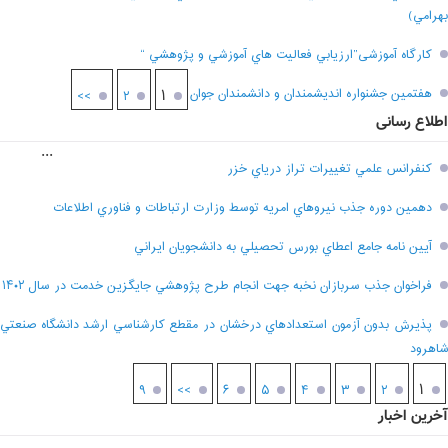
بهرامي)
کارگاه آموزشی”ارزيابي فعاليت هاي آموزشي و پژوهشي “
هفتمين جشنواره انديشمندان و دانشمندان جوان
۱
>>
۲
اطلاع رسانی
...
کنفرانس علمي تغييرات تراز درياي خزر
دهمين دوره جذب نيروهاي امريه توسط وزارت ارتباطات و فناوري اطلاعات
آيين نامه جامع اعطاي بورس تحصيلي به دانشجويان ايراني
فراخوان جذب سربازان نخبه جهت انجام طرح پژوهشي جايگزين خدمت در سال ۱۴۰۲
پذيرش بدون آزمون استعدادهاي درخشان در مقطع کارشناسي ارشد دانشگاه صنعتي
شاهرود
۱
۹
>>
۶
۵
۴
۳
۲
آخرین اخبار