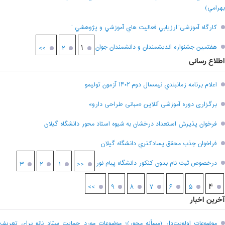
بهرامي)
کارگاه آموزشی”ارزيابي فعاليت هاي آموزشي و پژوهشي “
هفتمين جشنواره انديشمندان و دانشمندان جوان
۱
>>
۲
اطلاع رسانی
اعلام برنامه زمانبندي نيمسال دوم ۱۴۰۲ آزمون توليمو
برگزاری دوره آموزشی آنلاین «مبانی طراحی دارو»
فرخوان پذيرش استعداد درخشان به شيوه استاد محور دانشگاه گيلان
فراخوان جذب محقق پسادکتري دانشگاه گيلان
درخصوص ثبت نام بدون کنکور دانشگاه پیام نور
۳
۲
۱
<<
۴
>>
۹
۸
۷
۶
۵
آخرین اخبار
موضوعات اولویت‌دار (مسأله محور)؛ موضوعات مورد حمایت ستاد نانو برای تعریف