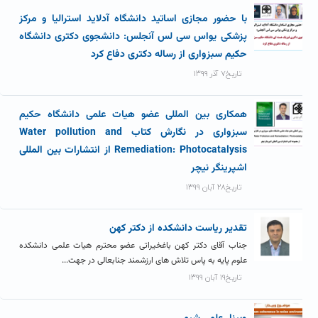
با حضور مجازی اساتید دانشگاه آدلاید استرالیا و مرکز
پزشکی یواس سی لس آنجلس: دانشجوی دکتری دانشگاه
حکیم سبزواری از رساله دکتری دفاع کرد
تاریخ۷ آذر ۱۳۹۹
همکاری بین المللی عضو هیات علمی دانشگاه حکیم
سبزواری در نگارش کتاب Water pollution and
Remediation: Photocatalysis از انتشارات بین المللی
اشپرینگر نیچر
تاریخ۲۸ آبان ۱۳۹۹
تقدیر ریاست دانشکده از دکتر کهن
جناب آقای دکتر کهن باغخیراتی عضو محترم هیات علمی دانشکده
علوم پایه به پاس تلاش های ارزشمند جنابعالی در جهت...
تاریخ۱۹ آبان ۱۳۹۹