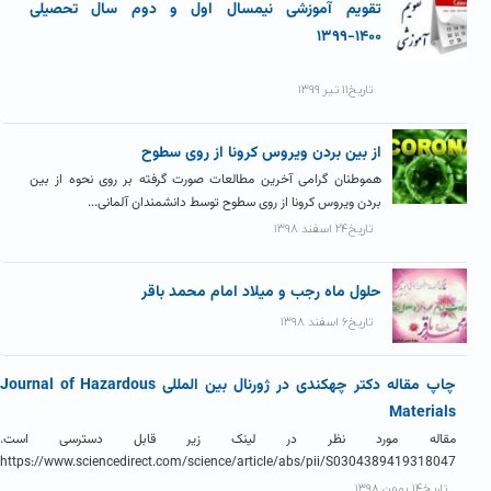
تقویم آموزشی نیمسال اول و دوم سال تحصیلی
۱۴۰۰-۱۳۹۹
تاریخ۱۱ تیر ۱۳۹۹
از بین بردن ویروس کرونا از روی سطوح
هموطنان گرامی آخرین مطالعات صورت گرفته بر روی نحوه از بین
بردن ویروس کرونا از روی سطوح توسط دانشمندان آلمانی...
تاریخ۲۴ اسفند ۱۳۹۸
حلول ماه رجب و میلاد امام محمد باقر
تاریخ۶ اسفند ۱۳۹۸
چاپ مقاله دکتر چهکندی در ژورنال بین المللی Journal of Hazardous
Materials
مقاله مورد نظر در لینک زیر قابل دسترسی است.
https://www.sciencedirect.com/science/article/abs/pii/S0304389419318047
تاریخ۱۴ بهمن ۱۳۹۸