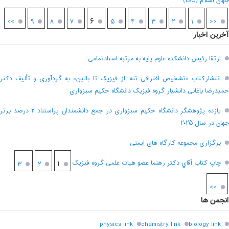
جهان اسلام (ISC)
۶
>>
۹
۸
۷
۵
۴
۳
۲
۱
<<
آخرین اخبار
ارتقا رئیس دانشکده علوم پایه به مرتبه استادتمامی
انتشارکتاب «تشخیص افتراقی تنه: از فیزیک تا بالین» به گردآوری و تألیف دکتر
حمیدرضا باغانی دانشیار گروه فیزیک دانشگاه حکیم سبزواری
یازده پژوهشگر دانشگاه حکیم سبزواری در جمع دانشمندان پراستناد ۲ درصد برتر
جهان در سال ۲۰۲۵
برگزاری مجموعه کارگاه های ایمنی
چاپ کتاب آقاي دکتر رهنما عضو هیات علمی گروه فیزیک
۱
۳
۲
>>
انجمن ها
physics link
chemistry link
biology link