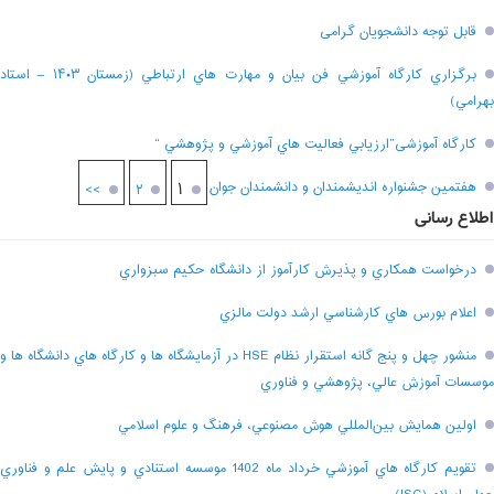
قابل توجه دانشجویان گرامی
برگزاري کارگاه آموزشي فن بيان و مهارت هاي ارتباطي (زمستان ۱۴۰۳ – استاد
بهرامي)
کارگاه آموزشی”ارزيابي فعاليت هاي آموزشي و پژوهشي “
هفتمين جشنواره انديشمندان و دانشمندان جوان
۱
>>
۲
اطلاع رسانی
درخواست همکاري و پذيرش کارآموز از دانشگاه حکيم سبزواري
اعلام بورس هاي کارشناسي ارشد دولت مالزي
منشور چهل و پنج گانه استقرار نظام HSE در آزمايشگاه ها و کارگاه هاي دانشگاه ها و
موسسات آموزش عالي، پژوهشي و فناوري
اولين همايش بين‌المللي هوش مصنوعي، فرهنگ و علوم اسلامي
تقويم کارگاه هاي آموزشي خرداد ماه 1402 موسسه استنادي و پايش علم و فناوري