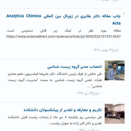
چاپ مقاله دکتر بقایری در ژورنال بین المللی Analytica Chimica
Acta
مقاله مورد نظر در لینک زیر قابل دسترسی است.
https://www.sciencedirect.com/science/article/pii/S0003267019314047
تاریخ۱۳ بهمن ۱۳۹۸
انتصاب مدیر گروه زیست شناسی
طی حکمی از طرف رئیس دانشگاه دکتر علیرضا کیخسروی، عضو محترم
هیأت علمی گروه زیست شناسی به سمت “مدیریت گروه زیست
شناسی” ...
تاریخ۲۴ دی ۱۳۹۸
تکریم و معارفه و تقدیر از پیشکسوتان دانشکده
طی مراسمی روز یکشنبه ۸ دی ماه از زحمات ریاست قبلی دانشکده
تقدیر و دکتر اکبر زاده به عنوان ریاست...
تاریخ۹ دی ۱۳۹۸