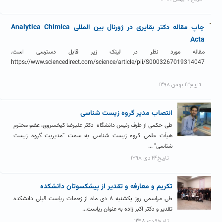
چاپ مقاله دکتر بقایری در ژورنال بین المللی Analytica Chimica
Acta
مقاله مورد نظر در لینک زیر قابل دسترسی است.
https://www.sciencedirect.com/science/article/pii/S0003267019314047
تاریخ۱۳ بهمن ۱۳۹۸
انتصاب مدیر گروه زیست شناسی
طی حکمی از طرف رئیس دانشگاه دکتر علیرضا کیخسروی، عضو محترم
هیأت علمی گروه زیست شناسی به سمت “مدیریت گروه زیست
شناسی” ...
تاریخ۲۴ دی ۱۳۹۸
تکریم و معارفه و تقدیر از پیشکسوتان دانشکده
طی مراسمی روز یکشنبه ۸ دی ماه از زحمات ریاست قبلی دانشکده
تقدیر و دکتر اکبر زاده به عنوان ریاست...
تاریخ۹ دی ۱۳۹۸