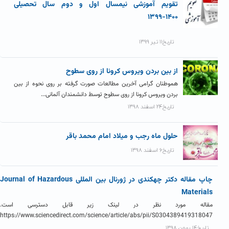
تقویم آموزشی نیمسال اول و دوم سال تحصیلی
۱۴۰۰-۱۳۹۹
تاریخ۱۱ تیر ۱۳۹۹
از بین بردن ویروس کرونا از روی سطوح
هموطنان گرامی آخرین مطالعات صورت گرفته بر روی نحوه از بین
بردن ویروس کرونا از روی سطوح توسط دانشمندان آلمانی...
تاریخ۲۴ اسفند ۱۳۹۸
حلول ماه رجب و میلاد امام محمد باقر
تاریخ۶ اسفند ۱۳۹۸
چاپ مقاله دکتر چهکندی در ژورنال بین المللی Journal of Hazardous
Materials
مقاله مورد نظر در لینک زیر قابل دسترسی است.
https://www.sciencedirect.com/science/article/abs/pii/S0304389419318047
تاریخ۱۴ بهمن ۱۳۹۸