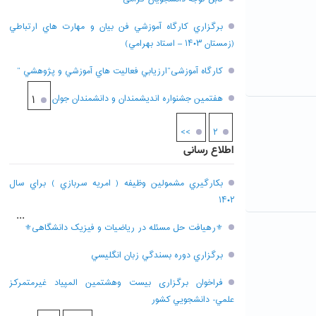
برگزاري کارگاه آموزشي فن بيان و مهارت هاي ارتباطي
(زمستان ۱۴۰۳ – استاد بهرامي)
کارگاه آموزشی”ارزيابي فعاليت هاي آموزشي و پژوهشي “
هفتمين جشنواره انديشمندان و دانشمندان جوان
۱
>>
۲
اطلاع رسانی
بکارگيري مشمولين وظيفه ( امريه سربازي ) براي سال
۱۴۰۲
...
⚜رهیافت حل مسئله در ریاضیات و فیزیک دانشگاهی⚜
برگزاري دوره بسندگي زبان انگليسي
فراخوان برگزاری بيست وهشتمين المپياد غيرمتمركز
علمي- دانشجويي كشور