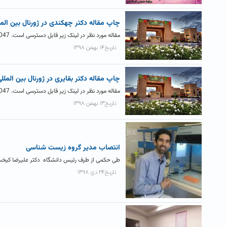
چاپ مقاله دکتر چهکندی در ژورنال بین المللی al of Hazardous Materials
مقاله مورد نظر در لینک زیر قابل دسترسی است. https://www.sciencedirect.com/science/article/abs/pii/S0304389419318047
تاریخ۱۴ بهمن ۱۳۹۸
چاپ مقاله دکتر بقایری در ژورنال بین المللی alytica Chimica Acta
مقاله مورد نظر در لینک زیر قابل دسترسی است. https://www.sciencedirect.com/science/article/pii/S0003267019314047
تاریخ۱۳ بهمن ۱۳۹۸
انتصاب مدیر گروه زیست شناسی
طی حکمی از طرف رئیس دانشگاه دکتر علیرضا کیخ
تاریخ۲۴ دی ۱۳۹۸