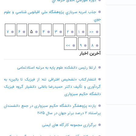
دوره آموزشي اخلاق حرفه اي
جذب امريه سربازي پژوهشگاه ملي اقيانوس شناسي و علوم
جوي
۵
۷
۶
۴
۳
۲
۱
<<
>>
۹
۸
آخرین اخبار
ارتقا رئیس دانشکده علوم پایه به مرتبه استادتمامی
انتشارکتاب «تشخیص افتراقی تنه: از فیزیک تا بالین» به
گردآوری و تألیف دکتر حمیدرضا باغانی دانشیار گروه فیزیک
دانشگاه حکیم سبزواری
یازده پژوهشگر دانشگاه حکیم سبزواری در جمع دانشمندان
پراستناد ۲ درصد برتر جهان در سال ۲۰۲۵
برگزاری مجموعه کارگاه های ایمنی