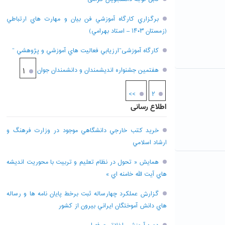
برگزاري کارگاه آموزشي فن بيان و مهارت هاي ارتباطي
(زمستان ۱۴۰۳ – استاد بهرامي)
کارگاه آموزشی”ارزيابي فعاليت هاي آموزشي و پژوهشي “
هفتمين جشنواره انديشمندان و دانشمندان جوان
۱
>>
۲
اطلاع رسانی
خريد کتب خارجي دانشگاهي موجود در وزارت فرهنگ و
ارشاد اسلامي
همايش « تحول در نظام تعليم و تربيت با محوريت انديشه
هاي آيت الله خامنه اي »
گزارش عملکرد چهارساله ثبت برخط پايان نامه ها و رساله
هاي دانش آموختگان ايراني بيرون از کشور