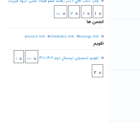
چاپ کتاب آقاي دکتر رهنما عضو هیات علمی گروه فیزیک
۱
>>
۳
۲
انجمن ها
physics link
chemistry link
biology link
تقویم
تقویم تحصیلی نیمسال دوم ۱۴۰۲-۱۴۰۱
۱
<<
۲