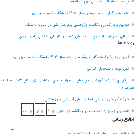
فرصت تحقيقاتي نیمسال دوم ۱۴۰۴-۱۴۰۵
اطلاعیه برگزاری ترم تابستان سال ۱۴۰۵ دانشگاه حکیم سبزواری
تجميع و بارگذاري مکاتبات پژوهشي برون‌سازماني در سايت دانشگاه
اعطاي تسهيلات از طرح و ايده هاي کسب و کارهاي اشتغال زايي جوانان
رویداد ها
قابل توجه پذیرفته‌شدگان کارشناسی ارشد سال ۱۴۰۴ دانشگاه حکیم سبزواری
قابل توجه دانشجویان گرامی
برگزاري کارگاه آموزشي فن بيان و مهارت هاي ارتباطي (زمستان ۱۴۰۳ – استاد
بهرامي)
کارگاه آموزشی”ارزيابي فعاليت هاي آموزشي و پژوهشي “
هفتمين جشنواره انديشمندان و دانشمندان جوان
۱
>>
۲
اطلاع رسانی
...
فراخوان بورس هاي تحصيلي کشور چين