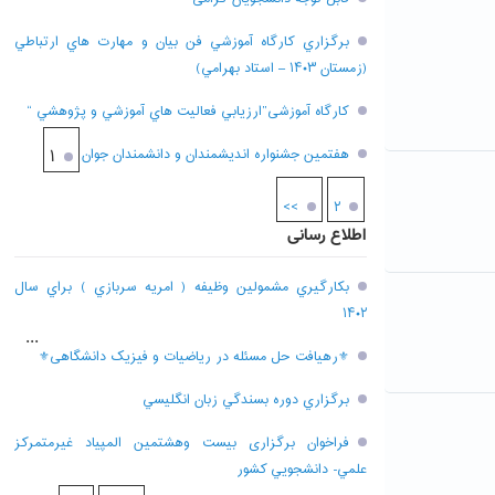
برگزاري کارگاه آموزشي فن بيان و مهارت هاي ارتباطي
(زمستان ۱۴۰۳ – استاد بهرامي)
کارگاه آموزشی”ارزيابي فعاليت هاي آموزشي و پژوهشي “
هفتمين جشنواره انديشمندان و دانشمندان جوان
۱
>>
۲
اطلاع رسانی
بکارگيري مشمولين وظيفه ( امريه سربازي ) براي سال
۱۴۰۲
...
⚜رهیافت حل مسئله در ریاضیات و فیزیک دانشگاهی⚜
برگزاري دوره بسندگي زبان انگليسي
فراخوان برگزاری بيست وهشتمين المپياد غيرمتمركز
علمي- دانشجويي كشور