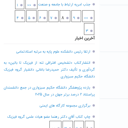
جذب امریه ارتباط با جامعه و صنعت
۱
<<
۸
۴
۵
۶
۷
۹
>>
۳
آخرین اخبار
ارتقا رئیس دانشکده علوم پایه به مرتبه استادتمامی
انتشارکتاب «تشخیص افتراقی تنه: از فیزیک تا بالین» به
گردآوری و تألیف دکتر حمیدرضا باغانی دانشیار گروه فیزیک
دانشگاه حکیم سبزواری
یازده پژوهشگر دانشگاه حکیم سبزواری در جمع دانشمندان
پراستناد ۲ درصد برتر جهان در سال ۲۰۲۵
برگزاری مجموعه کارگاه های ایمنی
چاپ کتاب آقاي دکتر رهنما عضو هیات علمی گروه فیزیک