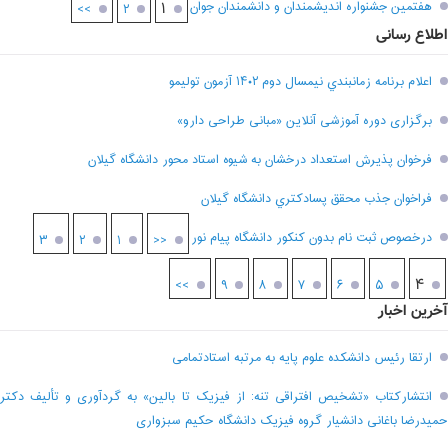
هفتمين جشنواره انديشمندان و دانشمندان جوان
۱
>>
۲
اطلاع رسانی
اعلام برنامه زمانبندي نيمسال دوم ۱۴۰۲ آزمون توليمو
برگزاری دوره آموزشی آنلاین «مبانی طراحی دارو»
فرخوان پذيرش استعداد درخشان به شيوه استاد محور دانشگاه گيلان
فراخوان جذب محقق پسادکتري دانشگاه گيلان
درخصوص ثبت نام بدون کنکور دانشگاه پیام نور
۳
۲
۱
<<
۴
>>
۹
۸
۷
۶
۵
آخرین اخبار
ارتقا رئیس دانشکده علوم پایه به مرتبه استادتمامی
انتشارکتاب «تشخیص افتراقی تنه: از فیزیک تا بالین» به گردآوری و تألیف دکتر
حمیدرضا باغانی دانشیار گروه فیزیک دانشگاه حکیم سبزواری