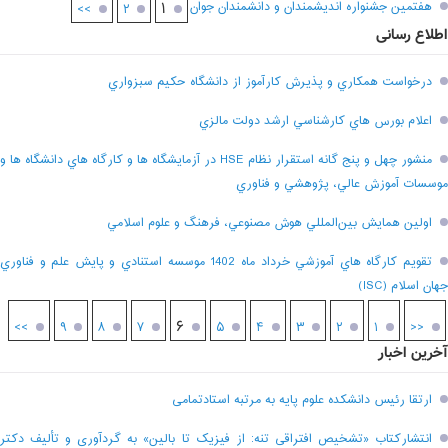
هفتمين جشنواره انديشمندان و دانشمندان جوان
۱
>>
۲
اطلاع رسانی
درخواست همکاري و پذيرش کارآموز از دانشگاه حکيم سبزواري
اعلام بورس هاي کارشناسي ارشد دولت مالزي
منشور چهل و پنج گانه استقرار نظام HSE در آزمايشگاه ها و کارگاه هاي دانشگاه ها و
موسسات آموزش عالي، پژوهشي و فناوري
اولين همايش بين‌المللي هوش مصنوعي، فرهنگ و علوم اسلامي
تقويم کارگاه هاي آموزشي خرداد ماه 1402 موسسه استنادي و پايش علم و فناوري
جهان اسلام (ISC)
۶
>>
۹
۸
۷
۵
۴
۳
۲
۱
<<
آخرین اخبار
ارتقا رئیس دانشکده علوم پایه به مرتبه استادتمامی
انتشارکتاب «تشخیص افتراقی تنه: از فیزیک تا بالین» به گردآوری و تألیف دکتر