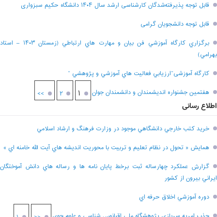
قابل توجه پذیرفته‌شدگان کارشناسی ارشد سال ۱۴۰۴ دانشگاه حکیم سبزواری
قابل توجه دانشجویان گرامی
برگزاري کارگاه آموزشي فن بيان و مهارت هاي ارتباطي (زمستان ۱۴۰۳ – استاد
بهرامي)
کارگاه آموزشی”ارزيابي فعاليت هاي آموزشي و پژوهشي “
هفتمين جشنواره انديشمندان و دانشمندان جوان
۱
>>
۲
اطلاع رسانی
خريد کتب خارجي دانشگاهي موجود در وزارت فرهنگ و ارشاد اسلامي
همايش « تحول در نظام تعليم و تربيت با محوريت انديشه هاي آيت الله خامنه اي »
گزارش عملکرد چهارساله ثبت برخط پايان نامه ها و رساله هاي دانش آموختگان
ايراني بيرون از کشور
دوره آموزشي اخلاق حرفه اي
جذب امريه سربازي پژوهشگاه ملي اقيانوس شناسي و علوم جوي