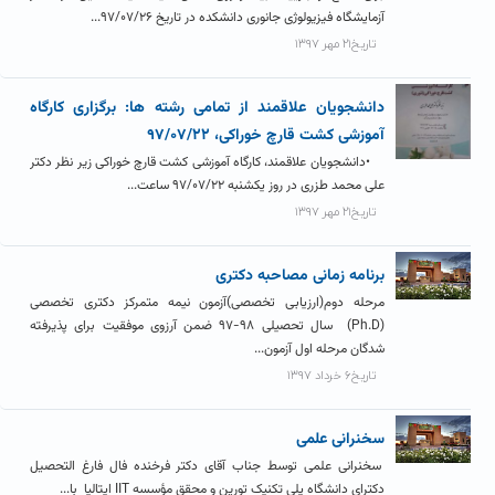
آزمایشگاه فیزیولوژی جانوری دانشکده در تاریخ ۹۷/۰۷/۲۶...
تاریخ۲۱ مهر ۱۳۹۷
دانشجویان علاقمند از تمامی رشته ها: برگزاری کارگاه
آموزشی کشت قارچ خوراکی، ۹۷/۰۷/۲۲
•دانشجویان علاقمند، کارگاه آموزشی کشت قارچ خوراکی زیر نظر دکتر
علی محمد طزری در روز یکشنبه ۹۷/۰۷/۲۲ ساعت...
تاریخ۲۱ مهر ۱۳۹۷
برنامه زمانی مصاحبه دکتری
مرحله دوم(ارزیابی تخصصی)آزمون نیمه متمرکز دکتری تخصصی
(Ph.D) سال تحصیلی ۹۸-۹۷ ضمن آرزوی موفقیت برای پذیرفته
شدگان مرحله اول آزمون...
تاریخ۶ خرداد ۱۳۹۷
سخنرانی علمی
سخنرانی علمی توسط جناب آقای دکتر فرخنده فال فارغ التحصیل
دکترای دانشگاه پلی تکنیک تورین و محقق مؤسسه IIT ایتالیا با...