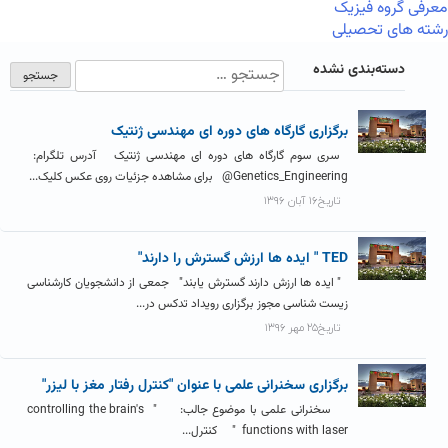
معرفی گروه فیزیک
رشته های تحصیلی
دسته‌بندی نشده
برگزاری گارگاه های دوره ای مهندسی ژنتیک
سری سوم گارگاه های دوره ای مهندسی ژنتیک آدرس تلگرام:
Genetics_Engineering@ برای مشاهده جزئیات روی عکس کلیک...
تاریخ۱۶ آبان ۱۳۹۶
TED " ایده ها ارزش گسترش را دارند"
" ایده­ ها ارزش دارند گسترش یابند" جمعی از دانشجویان کارشناسی
زیست شناسی مجوز برگزاری رویداد تدکس در...
تاریخ۲۵ مهر ۱۳۹۶
برگزاری سخنرانی علمی با عنوان "کنترل رفتار مغز با لیزر"
سخنرانی علمی با موضوع جالب: " controlling the brain's
functions with laser " کنترل...