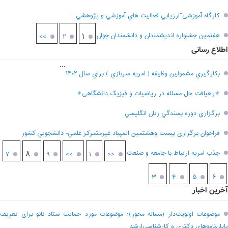
کارگاه آموزشی”ارزيابي فعاليت هاي آموزشي و پژوهشي “
هفتمين جشنواره انديشمندان و دانشمندان جوان
۱
>>
۲
اطلاع رسانی
...
بکارگيري مشمولين وظيفه ( امريه سربازي ) براي سال ۱۴۰۲
⚜رهیافت حل مسئله در ریاضیات و فیزیک دانشگاهی⚜
برگزاري دوره بسندگي زبان انگليسي
فراخوان برگزاری بيست وهشتمين المپياد غيرمتمركز علمي- دانشجويي كشور
جذب امریه ارتباط با جامعه و صنعت
۸
۷
۹
>>
۱
<<
۳
۴
۵
۶
آخرین اخبار
موضوعات اولویت‌دار (مسأله محور)؛ موضوعات مورد حمایت ستاد نانو برای تعریف
پایان‌نامه‌های دکتری و کارشناسی‌ارشد