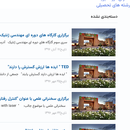
رشته های تحصیلی
دسته‌بندی نشده
برگزاری گارگاه های دوره ای مهندسی ژنتیک
سری سوم گارگاه های دوره ای مهندسی ژنتیک آدرس تلگرام: Genetics_Engineering@ برای مشاهده جزئی
تاریخ۱۶ آبان ۱۳۹۶
TED " ایده ها ارزش گسترش را دارند"
" ایده­ ها ارزش دارند گسترش یابند" جمعی از دانش
تاریخ۲۵ مهر ۱۳۹۶
برگزاری سخنرانی علمی با عنوان "کنترل رفتار 
سخنرانی علمی با موضوع جالب: " controlling the brain's functions with laser " کنترل...
تاریخ۲۲ مهر ۱۳۹۶