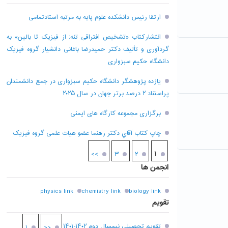
ارتقا رئیس دانشکده علوم پایه به مرتبه استادتمامی
انتشارکتاب «تشخیص افتراقی تنه: از فیزیک تا بالین» به
گردآوری و تألیف دکتر حمیدرضا باغانی دانشیار گروه فیزیک
دانشگاه حکیم سبزواری
یازده پژوهشگر دانشگاه حکیم سبزواری در جمع دانشمندان
پراستناد ۲ درصد برتر جهان در سال ۲۰۲۵
برگزاری مجموعه کارگاه های ایمنی
چاپ کتاب آقاي دکتر رهنما عضو هیات علمی گروه فیزیک
۱
>>
۳
۲
انجمن ها
physics link
chemistry link
biology link
تقویم
تقویم تحصیلی نیمسال دوم ۱۴۰۲-۱۴۰۱