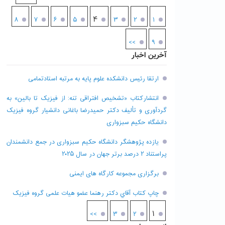
۴
۸
۷
۶
۵
۳
۲
۱
>>
۹
آخرین اخبار
ارتقا رئیس دانشکده علوم پایه به مرتبه استادتمامی
انتشارکتاب «تشخیص افتراقی تنه: از فیزیک تا بالین» به
گردآوری و تألیف دکتر حمیدرضا باغانی دانشیار گروه فیزیک
دانشگاه حکیم سبزواری
یازده پژوهشگر دانشگاه حکیم سبزواری در جمع دانشمندان
پراستناد ۲ درصد برتر جهان در سال ۲۰۲۵
برگزاری مجموعه کارگاه های ایمنی
چاپ کتاب آقاي دکتر رهنما عضو هیات علمی گروه فیزیک
۱
>>
۳
۲