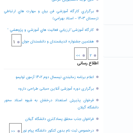
برگزاري کارگاه آموزشي فن بيان و مهارت هاي ارتباطي
(زمستان ۱۴۰۳ – استاد بهرامي)
کارگاه آموزشی”ارزيابي فعاليت هاي آموزشي و پژوهشي “
هفتمين جشنواره انديشمندان و دانشمندان جوان
۱
>>
۲
اطلاع رسانی
اعلام برنامه زمانبندي نيمسال دوم ۱۴۰۲ آزمون توليمو
برگزاری دوره آموزشی آنلاین «مبانی طراحی دارو»
فرخوان پذيرش استعداد درخشان به شيوه استاد محور
دانشگاه گيلان
فراخوان جذب محقق پسادکتري دانشگاه گيلان
درخصوص ثبت نام بدون کنکور دانشگاه پیام نور
<<