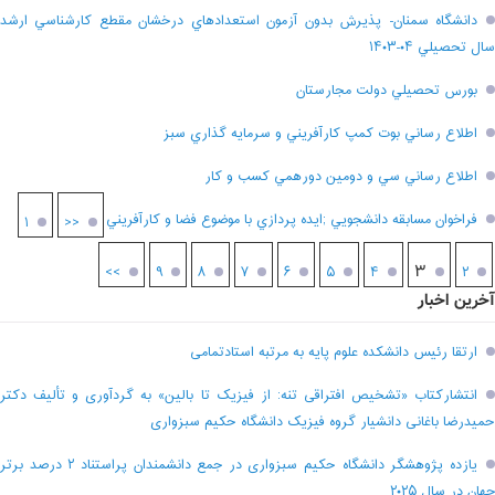
دانشگاه سمنان- پذيرش بدون آزمون استعدادهاي درخشان مقطع کارشناسي ارشد
سال تحصيلي ۰۴-۱۴۰۳
بورس تحصيلي دولت مجارستان
اطلاع رساني بوت کمپ کارآفريني و سرمايه گذاري سبز
اطلاع رساني سي و دومين دورهمي کسب و کار
فراخوان مسابقه دانشجويي ;ايده پردازي با موضوع فضا و کارآفريني
۱
<<
۳
>>
۹
۸
۷
۶
۵
۴
۲
آخرین اخبار
ارتقا رئیس دانشکده علوم پایه به مرتبه استادتمامی
انتشارکتاب «تشخیص افتراقی تنه: از فیزیک تا بالین» به گردآوری و تألیف دکتر
حمیدرضا باغانی دانشیار گروه فیزیک دانشگاه حکیم سبزواری
یازده پژوهشگر دانشگاه حکیم سبزواری در جمع دانشمندان پراستناد ۲ درصد برتر
جهان در سال ۲۰۲۵