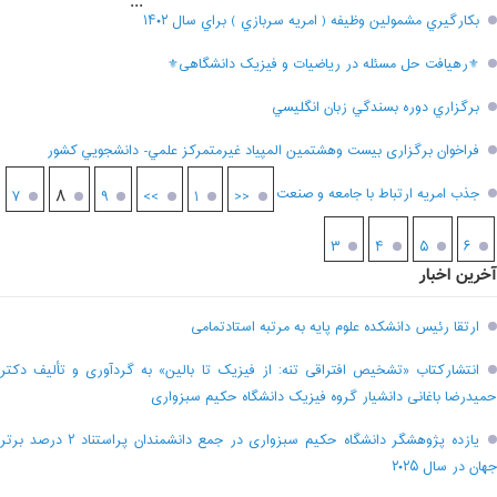
...
بکارگيري مشمولين وظيفه ( امريه سربازي ) براي سال ۱۴۰۲
⚜رهیافت حل مسئله در ریاضیات و فیزیک دانشگاهی⚜
برگزاري دوره بسندگي زبان انگليسي
فراخوان برگزاری بيست وهشتمين المپياد غيرمتمركز علمي- دانشجويي كشور
جذب امریه ارتباط با جامعه و صنعت
۸
۷
۹
>>
۱
<<
۳
۴
۵
۶
آخرین اخبار
ارتقا رئیس دانشکده علوم پایه به مرتبه استادتمامی
انتشارکتاب «تشخیص افتراقی تنه: از فیزیک تا بالین» به گردآوری و تألیف دکتر
حمیدرضا باغانی دانشیار گروه فیزیک دانشگاه حکیم سبزواری
یازده پژوهشگر دانشگاه حکیم سبزواری در جمع دانشمندان پراستناد ۲ درصد برتر
جهان در سال ۲۰۲۵