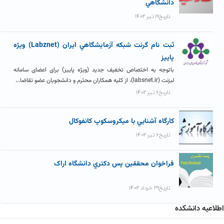
دانشگاهي
تاریخ۱۹ تیر ۱۴۰۲
ثبت نام گرنت شبکه آزمايشگاهي ايران (Labznet) ویژه
پاییز
باتوجه به اختصاص تخفیف جدید (ویژه پاییز) برای اعضای سامانه
لبزنت (labsnet.ir)، از کلیه همکاران محترم و دانشجویان عضو تقاضا...
تاریخ۶ تیر ۱۴۰۲
کارگاه آشنايي با ميکروسکوپ کانفوکال
تاریخ۶ تیر ۱۴۰۲
فراخوان محققين پس دکتري دانشگاه اراک
تاریخ۲۹ خرداد ۱۴۰۲
اطلاعیه دانشکده