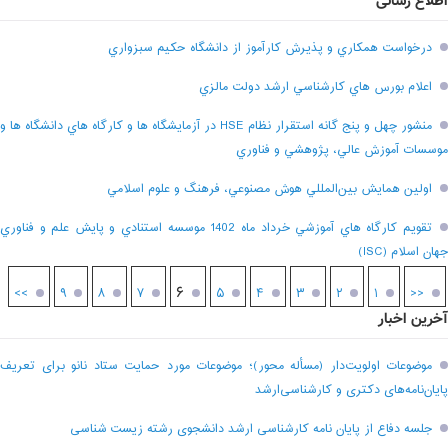
اطلاع رسانی
درخواست همکاري و پذيرش کارآموز از دانشگاه حکيم سبزواري
اعلام بورس هاي کارشناسي ارشد دولت مالزي
منشور چهل و پنج گانه استقرار نظام HSE در آزمايشگاه ها و کارگاه هاي دانشگاه ها و
موسسات آموزش عالي، پژوهشي و فناوري
اولين همايش بين‌المللي هوش مصنوعي، فرهنگ و علوم اسلامي
تقويم کارگاه هاي آموزشي خرداد ماه 1402 موسسه استنادي و پايش علم و فناوري
جهان اسلام (ISC)
۶
>>
۹
۸
۷
۵
۴
۳
۲
۱
<<
آخرین اخبار
موضوعات اولویت‌دار (مسأله محور)؛ موضوعات مورد حمایت ستاد نانو برای تعریف
پایان‌نامه‌های دکتری و کارشناسی‌ارشد
جلسه دفاع از پایان نامه کارشناسی ارشد دانشجوی رشته زیست شناسی