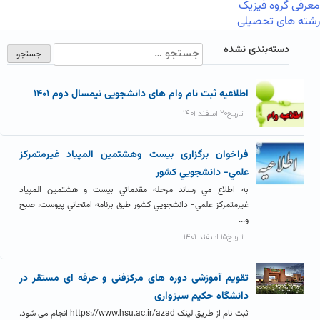
معرفی گروه فیزیک
رشته های تحصیلی
دسته‌بندی نشده
اطلاعیه ثبت نام وام های دانشجویی نیمسال دوم ۱۴۰۱
تاریخ۲۰ اسفند ۱۴۰۱
فراخوان برگزاری بيست وهشتمين المپياد غيرمتمركز
علمي- دانشجويي كشور
به اطلاع مي رساند مرحله مقدماتي بيست و هشتمين المپياد
غيرمتمركز علمي- دانشجويي كشور طبق برنامه امتحاني پيوست، صبح
و...
تاریخ۱۵ اسفند ۱۴۰۱
تقویم آموزشی دوره های مرکزفنی و حرفه ای مستقر در
دانشگاه حکیم سبزواری
ثبت نام از طریق لینک https://www.hsu.ac.ir/azad انجام می شود.