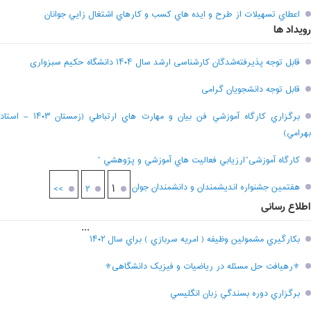
اعطاي تسهيلات از طرح و ايده هاي کسب و کارهاي اشتغال زايي جوانان
رویداد ها
قابل توجه پذیرفته‌شدگان کارشناسی ارشد سال ۱۴۰۴ دانشگاه حکیم سبزواری
قابل توجه دانشجویان گرامی
برگزاري کارگاه آموزشي فن بيان و مهارت هاي ارتباطي (زمستان ۱۴۰۳ – استاد
بهرامي)
کارگاه آموزشی”ارزيابي فعاليت هاي آموزشي و پژوهشي “
هفتمين جشنواره انديشمندان و دانشمندان جوان
۱
>>
۲
اطلاع رسانی
...
بکارگيري مشمولين وظيفه ( امريه سربازي ) براي سال ۱۴۰۲
⚜رهیافت حل مسئله در ریاضیات و فیزیک دانشگاهی⚜
برگزاري دوره بسندگي زبان انگليسي