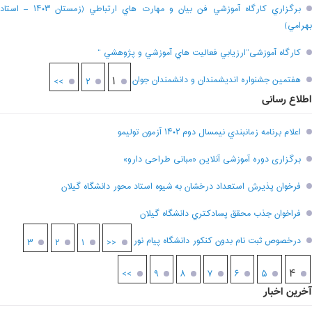
برگزاري کارگاه آموزشي فن بيان و مهارت هاي ارتباطي (زمستان ۱۴۰۳ – استاد
بهرامي)
کارگاه آموزشی”ارزيابي فعاليت هاي آموزشي و پژوهشي “
هفتمين جشنواره انديشمندان و دانشمندان جوان
۱
>>
۲
اطلاع رسانی
اعلام برنامه زمانبندي نيمسال دوم ۱۴۰۲ آزمون توليمو
برگزاری دوره آموزشی آنلاین «مبانی طراحی دارو»
فرخوان پذيرش استعداد درخشان به شيوه استاد محور دانشگاه گيلان
فراخوان جذب محقق پسادکتري دانشگاه گيلان
درخصوص ثبت نام بدون کنکور دانشگاه پیام نور
۳
۲
۱
<<
۴
>>
۹
۸
۷
۶
۵
آخرین اخبار