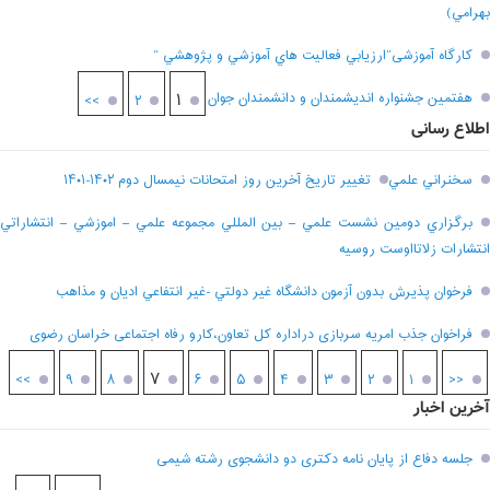
بهرامي)
کارگاه آموزشی”ارزيابي فعاليت هاي آموزشي و پژوهشي “
هفتمين جشنواره انديشمندان و دانشمندان جوان
۱
>>
۲
اطلاع رسانی
سخنراني علمي
تغيير تاريخ آخرين روز امتحانات نيمسال دوم ۱۴۰۲-۱۴۰۱
برگزاري دومين نشست علمي – بين المللي مجموعه علمي – اموزشي – انتشاراتي
انتشارات زلاتااوست روسيه
فرخوان پذيرش بدون آزمون دانشگاه غير دولتي -غير انتفاعي اديان و مذاهب
فراخوان جذب امریه سربازی دراداره کل تعاون،کارو رفاه اجتماعی خراسان رضوی
۷
>>
۹
۸
۶
۵
۴
۳
۲
۱
<<
آخرین اخبار
جلسه دفاع از پایان نامه دکتری دو دانشجوی رشته شیمی