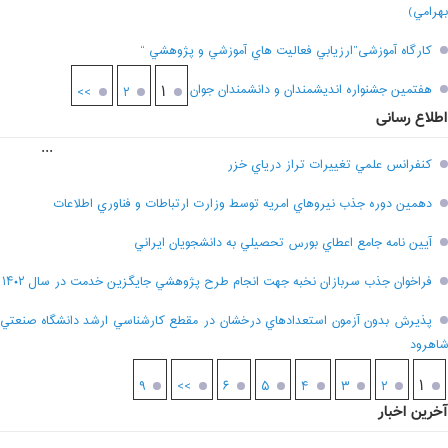
بهرامي)
کارگاه آموزشی”ارزيابي فعاليت هاي آموزشي و پژوهشي “
هفتمين جشنواره انديشمندان و دانشمندان جوان
۱
>>
۲
اطلاع رسانی
...
کنفرانس علمي تغييرات تراز درياي خزر
دهمين دوره جذب نيروهاي امريه توسط وزارت ارتباطات و فناوري اطلاعات
آيين نامه جامع اعطاي بورس تحصيلي به دانشجويان ايراني
فراخوان جذب سربازان نخبه جهت انجام طرح پژوهشي جايگزين خدمت در سال ۱۴۰۲
پذيرش بدون آزمون استعدادهاي درخشان در مقطع کارشناسي ارشد دانشگاه صنعتي
شاهرود
۱
۹
>>
۶
۵
۴
۳
۲
آخرین اخبار