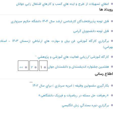
اعطاي تسهيلات از طرح و ايده هاي کسب و کارهاي اشتغال زايي جوانان
رویداد ها
قابل توجه پذیرفته‌شدگان کارشناسی ارشد سال ۱۴۰۴ دانشگاه حکیم سبزواری
قابل توجه دانشجویان گرامی
برگزاري کارگاه آموزشي فن بيان و مهارت هاي ارتباطي (زمستان ۱۴۰۳ – استاد
بهرامي)
کارگاه آموزشی”ارزيابي فعاليت هاي آموزشي و پژوهشي “
هفتمين جشنواره انديشمندان و دانشمندان جوان
۱
>>
۲
اطلاع رسانی
...
بکارگيري مشمولين وظيفه ( امريه سربازي ) براي سال ۱۴۰۲
⚜رهیافت حل مسئله در ریاضیات و فیزیک دانشگاهی⚜
برگزاري دوره بسندگي زبان انگليسي