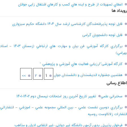
اعطاي تسهيلات از طرح و ايده هاي کسب و کارهاي اشتغال زايي جوانان
رویداد ها
قابل توجه پذیرفته‌شدگان کارشناسی ارشد سال ۱۴۰۴ دانشگاه حکیم سبزواری
قابل توجه دانشجویان گرامی
برگزاري کارگاه آموزشي فن بيان و مهارت هاي ارتباطي (زمستان ۱۴۰۳ – استاد
بهرامي)
کارگاه آموزشی”ارزيابي فعاليت هاي آموزشي و پژوهشي “
هفتمين جشنواره انديشمندان و دانشمندان جوان
۱
>>
۲
اطلاع رسانی
سخنراني علمي
تغيير تاريخ آخرين روز امتحانات نيمسال دوم ۱۴۰۲-۱۴۰۱
برگزاري دومين نشست علمي – بين المللي مجموعه علمي – اموزشي – انتشاراتي
انتشارات زلاتااوست روسيه
فرخوان پذيرش بدون آزمون دانشگاه غير دولتي -غير انتفاعي اديان و مذاهب