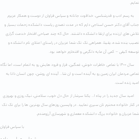
نمایم.
به رسم ادب و قدرشناسی، خداقوت جانانه و سپاس فراوان از دوست و همکار عزیزم
جناب آقای دکتر حسن استاجی دارم که در مدت تصدی ریاست دانشکده زحمات بسیار و
تلاش های ارزنده برای ارتقا دانشکده داشتند. حال که چند صباحی افتخار خدمت گزاری
نصیب بنده شده، یقینا، همراهی تک تک شما عزیزان در راستای اعتلای نام دانشکده و
توسعه کیفی – کمی آن مایه دلگرمی و افتخارم خواهد بود.
سال ۱۴۰۰ با تمامی خاطرات خوش، غمگین، فراز و فرود هایش رو به اتمام است، اما نگاه
تمامی مردمان ایران زمین رو به آینده است و ان شا… آینده ای روشن، چون انسان ذاتا به
امید زنده است.
امید سال جدید را در پناه ا… یکتا سرشار از حال دل خوب، سلامتی، نیک روزی و بهروزی
در کنار خانواده محترم تان سپری نمایید. در واپسین روزهای سال بهترین ها را برای تک تک
شما عزیزان و خانواده بزرگ دانشکده معماری و شهرسازی آرزومندم.
با سپاس فراوان