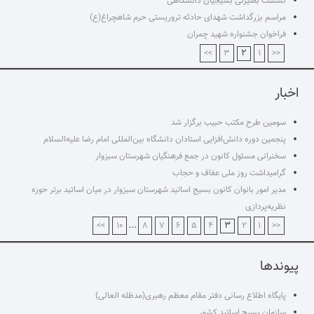
نشست بصیرتی بسیجیان دانشگاهی
مراسم بزرگداشت شهدای حادثه تروریستی حرم شاهچراغ(ع)
فراخوان جشنواره شهید چمران
۲
>>
۳
۱
<<
اخبار
سومین طرح مکتب حبیب برگزار شد
پنجمین دوره دانش‌افزایی استادان دانشگاه بین‌المللی امام رضا علیه‌السلام
سخنرانی مسئول کانون در جمع فرهنگیان شهرستان سبزوار
گرامیداشت روز ملی عفاف و حجاب
مدیر امور بانوان کانون بسیج اساتید شهرستان سبزوار در میان اساتید برتر حوزه
نظریه‌پردازی
...
۳
>>
۱۰
۸
۷
۶
۵
۴
۲
۱
<<
پیوندها
پایگاه اطلاع رسانی دفتر مقام معظم رهبری(مدظله العالی)
سازمان بسیج اساتید کشور