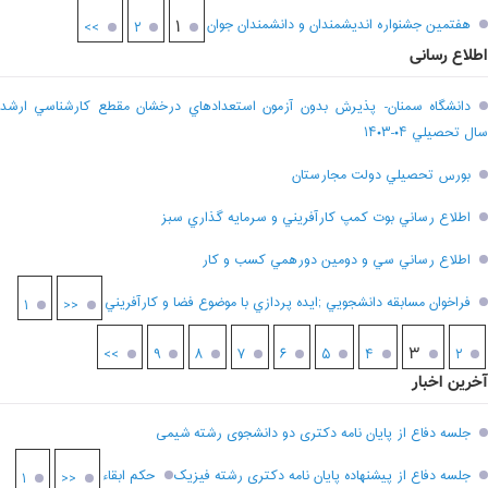
هفتمين جشنواره انديشمندان و دانشمندان جوان
۱
>>
۲
اطلاع رسانی
دانشگاه سمنان- پذيرش بدون آزمون استعدادهاي درخشان مقطع کارشناسي ارشد
سال تحصيلي ۰۴-۱۴۰۳
بورس تحصيلي دولت مجارستان
اطلاع رساني بوت کمپ کارآفريني و سرمايه گذاري سبز
اطلاع رساني سي و دومين دورهمي کسب و کار
فراخوان مسابقه دانشجويي ;ايده پردازي با موضوع فضا و کارآفريني
۱
<<
۳
>>
۹
۸
۷
۶
۵
۴
۲
آخرین اخبار
جلسه دفاع از پایان نامه دکتری دو دانشجوی رشته شیمی
جلسه دفاع از پیشنهاده پایان نامه دکتری رشته فیزیک
حکم ابقاء
۱
<<