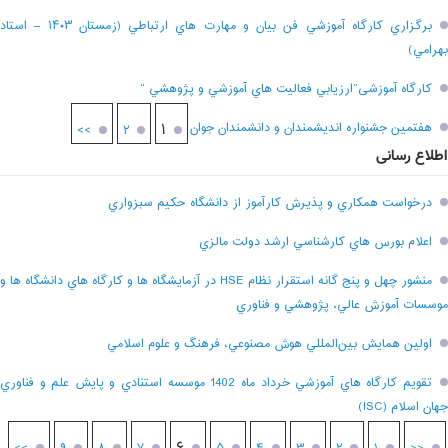
برگزاري کارگاه آموزشي فن بيان و مهارت هاي ارتباطي (زمستان ۱۴۰۳ – استاد
بهرامي)
کارگاه آموزشی”ارزيابي فعاليت هاي آموزشي و پژوهشي “
هفتمين جشنواره انديشمندان و دانشمندان جوان
۱
>>
۲
اطلاع رسانی
درخواست همکاري و پذيرش کارآموز از دانشگاه حکيم سبزواري
اعلام بورس هاي کارشناسي ارشد دولت مالزي
منشور چهل و پنج گانه استقرار نظام HSE در آزمايشگاه ها و کارگاه هاي دانشگاه ها و
موسسات آموزش عالي، پژوهشي و فناوري
اولين همايش بين‌المللي هوش مصنوعي، فرهنگ و علوم اسلامي
تقويم کارگاه هاي آموزشي خرداد ماه 1402 موسسه استنادي و پايش علم و فناوري
جهان اسلام (ISC)