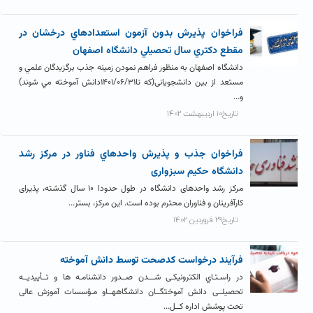
فراخوان پذيرش بدون آزمون استعدادهاي درخشان در
مقطع دکتري سال تحصيلي دانشگاه اصفهان
دانشگاه اصفهان به منظور فراهم نمودن زمينه جذب برگزيدگان علمي و
مستعد از بين دانشجويانی(که تا۱۴۰۱/۰۶/۳۱دانش آموخته مي شوند)
و...
تاریخ۱۰ اردیبهشت ۱۴۰۲
فراخوان جذب و پذيرش واحدهاي فناور در مرکز رشد
دانشگاه حکیم سبزواری
مرکز رشد واحدهای دانشگاه در طول حدودا ۱۰ سال گذشته، پذیرای
کارآفرینان و فناوران محترم بوده است. این مرکز، بستر...
تاریخ۲۹ فروردین ۱۴۰۲
فرآيند درخواست کدصحت توسط دانش آموخته
در راسـتـاي الکترونیکـی شـــدن صــدور دانشنامـه ها و تــأییدیــه
تحصیلــی دانش آموختگــان دانشگاههــاو مـؤسسات آموزش عالی
تحت پوشش اداره کــل...